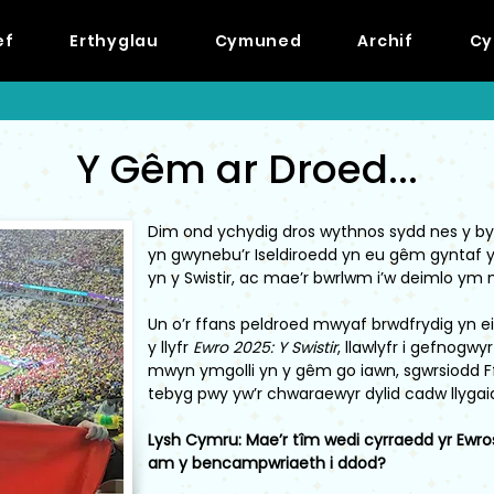
ef
Erthyglau
Cymuned
Archif
Cy
Y Gêm ar Droed...
Dim ond ychydig dros wythnos sydd nes y 
yn gwynebu’r Iseldiroedd yn eu gêm gyntaf
yn y Swistir, ac mae’r bwrlwm i’w deimlo ym 
Un o’r ffans peldroed mwyaf brwdfrydig yn ein
y llyfr
Ewro 2025: Y Swistir
, llawlyfr i gefnogwyr
mwyn ymgolli yn y gêm go iawn, sgwrsiodd Ff
tebyg pwy yw’r chwaraewyr dylid cadw llygai
Lysh Cymru: Mae’r tîm wedi cyrraedd yr Ewro
am y bencampwriaeth i ddod?