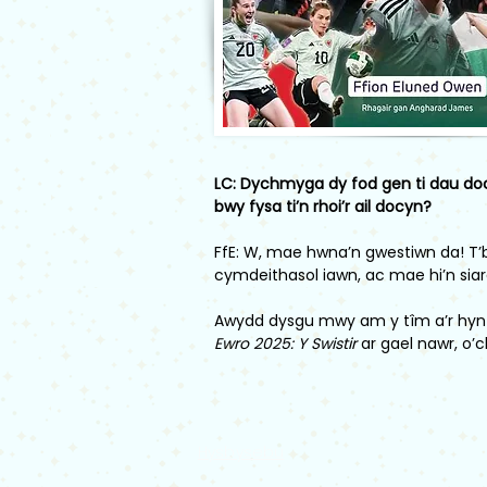
LC: Dychmyga dy fod gen ti dau docyn
bwy fysa ti’n rhoi’r ail docyn?
FfE: W, mae hwna’n gwestiwn da! T’
cymdeithasol iawn, ac mae hi’n siar
Awydd dysgu mwy am y tîm a’r hyn 
Ewro 2025: Y Swistir
ar gael nawr, o’ch
Hysbysebu