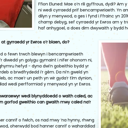
Ffion Eluned: Mae o’n rili gyffrous, dydi? Am 
ni wedi cyrraedd prif bencampwriaeth. Yn aml
dilyn y menywod, a ges i fynd i Ffrainc yn 2
champ debyg, sef cyrraedd yr Ewros am y tr
haf anhygoel, a does dim dwywaith y bydd ha
at gyrraedd yr Ewros o’r blaen, do?
dod o fewn trwch blewyn i bencampwriaeth
’r diwedd yn golygu gymaint i nifer ohonom ni,
ghymru hefyd - dyna dwi’n gobeithio bydd yr
rdeb a brwdfrydedd i’r gêm. Da ni’n gweld yn
eb, ac mae’r un peth yn wir gyda’r tîm dynion,
diad wedi perfformiad y menywod yn yr Ewros.
r chwaraewyr wedi blynyddoedd o waith caled, ac
yn gorfod gweithio can gwaith mwy caled na’r
ner canrif o fwlch, os nad mwy ‘na hynny, rhwng
wod, oherwydd bod hanner canrif o waharddiad