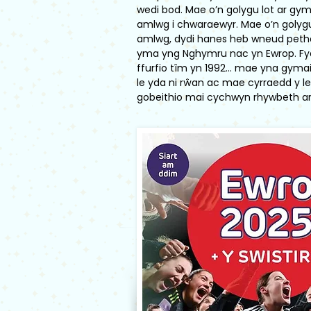
wedi bod. Mae o’n golygu lot ar gym
amlwg i chwaraewyr. Mae o’n golyg
amlwg, dydi hanes heb wneud petha
yma yng Nghymru nac yn Ewrop. Fyd
ffurfio tîm yn 1992... mae yna gyma
le yda ni rŵan ac mae cyrraedd y le
gobeithio mai cychwyn rhywbeth ar