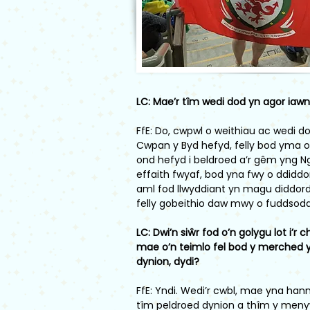
LC: Mae’r tîm wedi dod yn agor iawn 
FfE: Do, cwpwl o weithiau ac wedi 
Cwpan y Byd hefyd, felly bod yma o
ond hefyd i beldroed a’r gêm yng N
effaith fwyaf, bod yna fwy o ddiddo
aml fod llwyddiant yn magu diddord
felly gobeithio daw mwy o fuddsod
LC: Dwi’n siŵr fod o’n golygu lot i’
mae o’n teimlo fel bod y merched 
dynion, dydi?
FfE: Yndi. Wedi’r cwbl, mae yna han
tîm peldroed dynion a thîm y meny