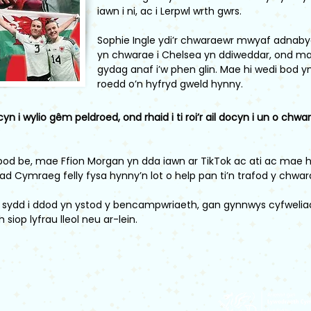
iawn i ni, ac i Lerpwl wrth gwrs.
Sophie Ingle ydi’r chwaraewr mwyaf adnabyd
yn chwarae i Chelsea yn ddiweddar, ond mae
gydag anaf i’w phen glin. Mae hi wedi bod yn 
roedd o’n hyfryd gweld hynny.
 i wylio gêm peldroed, ond rhaid i ti roi’r ail docyn i un o chwar
bod be, mae Ffion Morgan yn dda iawn ar TikTok ac ati ac mae h
ad Cymraeg felly fysa hynny’n lot o help pan ti’n trafod y chwar
sydd i ddod yn ystod y bencampwriaeth, gan gynnwys cyfwelia
 siop lyfrau lleol neu ar-lein.