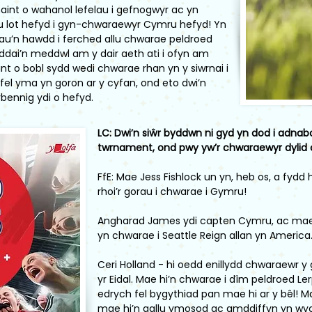
aint o wahanol lefelau i gefnogwyr ac yn
u lot hefyd i gyn-chwaraewyr Cymru hefyd! Yn
u’n hawdd i ferched allu chwarae peldroed
dai’n meddwl am y dair aeth ati i ofyn am
int o bobl sydd wedi chwarae rhan yn y siwrnai i
fel yma yn goron ar y cyfan, ond eto dwi’n
bennig ydi o hefyd.
LC: Dwi’n siŵr byddwn ni gyd yn dod i adnab
twrnament, ond pwy yw’r chwaraewyr dylid 
FfE: Mae Jess Fishlock un yn, heb os, a fydd 
rhoi’r gorau i chwarae i Gymru!
Angharad James ydi capten Cymru, ac mae h
yn chwarae i Seattle Reign allan yn America. 
Ceri Holland - hi oedd enillydd chwaraew
yr Eidal. Mae hi’n chwarae i dîm peldroed Le
edrych fel bygythiad pan mae hi ar y bêl! M
mae hi’n gallu ymosod ac amddiffyn yn wyc