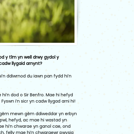
od y tîm yn well drwy gydol y
cadw llygaid arnynt?
hi’n ddiwrnod du iawn pan fydd hi’n
i’n dod o Sir Benfro. Mae hi hefyd
Fyswn i’n sicr yn cadw llygad arni hi!
r y gêm mewn gêm ddiweddar yn erbyn
rpwl, hefyd, ac mae hi wastad yn
ae hi’n chwarae yn ganol cae, ond
h, felly mae hi’n chwaraewr pwysig