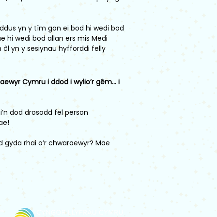
dus yn y tîm gan ei bod hi wedi bod
 hi wedi bod allan ers mis Medi
ôl yn y sesiynau hyfforddi felly
aewyr Cymru i ddod i wylio’r gêm... i
i’n dod drosodd fel person
ae!
d gyda rhai o’r chwaraewyr? Mae