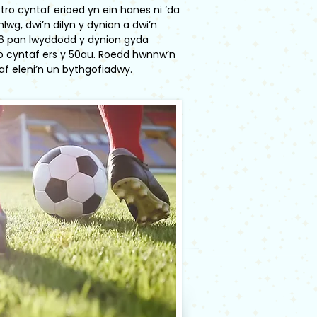
y tro cyntaf erioed yn ein hanes ni ‘da
wg, dwi’n dilyn y dynion a dwi’n
016 pan lwyddodd y dynion gyda
o cyntaf ers y 50au. Roedd hwnnw’n
f eleni’n un bythgofiadwy.