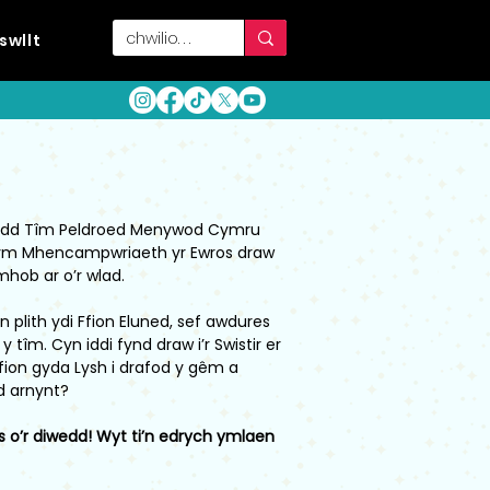
swllt
bydd Tîm Peldroed Menywod Cymru
 ym Mhencampwriaeth yr Ewros draw
mhob ar o’r wlad.
 plith ydi Ffion Eluned, sef awdures
 y tîm. Cyn iddi fynd draw i’r Swistir er
ion gyda Lysh i drafod y gêm a
d arnynt?
s o’r diwedd! Wyt ti’n edrych ymlaen