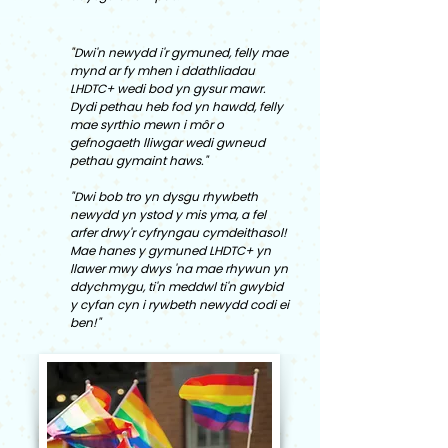
"Dwi'n newydd i'r gymuned, felly mae
mynd ar fy mhen i ddathliadau
LHDTC+ wedi bod yn gysur mawr.
Dydi pethau heb fod yn hawdd, felly
mae syrthio mewn i môr o
gefnogaeth lliwgar wedi gwneud
pethau gymaint haws."
"Dwi bob tro yn dysgu rhywbeth
newydd yn ystod y mis yma, a fel
arfer drwy'r cyfryngau cymdeithasol!
Mae hanes y gymuned LHDTC+ yn
llawer mwy dwys 'na mae rhywun yn
ddychmygu, ti'n meddwl ti'n gwybid
y cyfan cyn i rywbeth newydd codi ei
ben!"