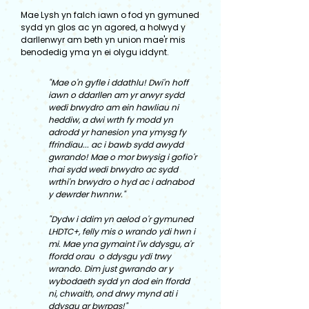
Mae Lysh yn falch iawn o fod yn gymuned
sydd yn glos ac yn agored, a holwyd y
darllenwyr am beth yn union mae'r mis
benodedig yma yn ei olygu iddynt.
"Mae o'n gyfle i ddathlu! Dwi'n hoff
iawn o ddarllen am yr arwyr sydd
wedi brwydro am ein hawliau ni
heddiw, a dwi wrth fy modd yn
adrodd yr hanesion yna ymysg fy
ffrindiau... ac i bawb sydd awydd
gwrando! Mae o mor bwysig i gofio'r
rhai sydd wedi brwydro ac sydd
wrthi'n brwydro o hyd ac i adnabod
y dewrder hwnnw."
"Dydw i ddim yn aelod o'r gymuned
LHDTC+, felly mis o wrando ydi hwn i
mi. Mae yna gymaint i'w ddysgu, a'r
ffordd orau o ddysgu ydi trwy
wrando. Dim just gwrando ar y
wybodaeth sydd yn dod ein ffordd
ni, chwaith, ond drwy mynd ati i
ddysgu ar bwrpas!"