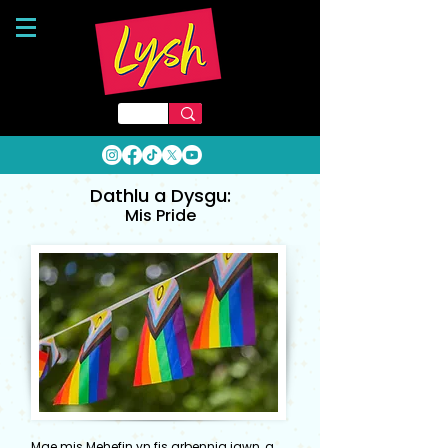
Dathlu a Dysgu:
Mis Pride
Mae mis Mehefin yn fis arbennig iawn, a