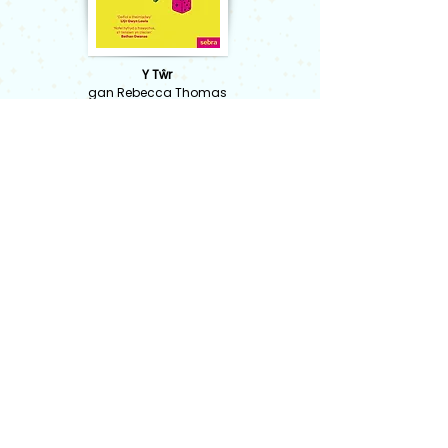
Y Tŵr
gan Rebecca Thomas
Samsara
gan Sonia Edwards