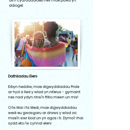
dim cydraddoldeb nes mae pawb yn
ddiogel.
Dathliadau Eleni
Erbyn heddiw, mae digwyddiadau Pride
ar hyd a lled y wlad yn niferus - gymaint
nes nad ydyn nhw'n ffitio mewn un mis!
O fis Mai i fis Medi, mae digwyddiadau
wedi eu gwasgaru ar draws y wlad ac
mae'n siwr bod un yn agos i ti. Dyma'r rhai
sydd eto i'w cynnal eleni: