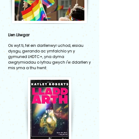
Llen Lliwgar
Os wyt ti, fel ein darllenwyr uchod, eisiau
dysgu, gwrando ac ymfalchïo yn y
gymuned LHDTC+, yna dyma
awgrymiadau o lyfrau gwych i'w ddarllen y
mis yma a thu hwnt: