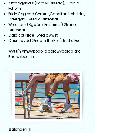
Ystradgynlais (Parc yr Orsedd), 27ain o
Fehefin
Pride Gogledd Cymru (Canolfan Ucheldre,
Caergybi) 18fed o Orffennaf
Wrecsam (Sgwâr y Frenhines) 25ain o
Orffennaf
Caldicot Pride, 15fed o Awst
Casnewydd (Pride in the Port), 5ed o Fedi
Wyt ti'n ymwybodol o ddigwyddiad arall?
Rho wybod i ni!
Balchder i Ti