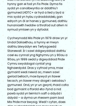
hynny gan ei fod yn Fis Pride. Dyma fis
sydd yn canolbwyntio ar ddathlu’r
gymuned LHDTC+ ar hyd a lled y byd a
mis sydd yn hybu cydraddoldeb, gan
edrych yn ôl ar hanes y gymuned, dathlu
hunaniaeth heddiw a thrafod sut allwn ni
symud ymlaen yn y dyfodol.
Cychwynodd Mis Pride yn 1979 draw yn yr
Undol Daliaethau, a hynny er mwyn
dathlu blwyddyn ers Terfysgoedd
Stonewall. Er i sawl ddigwyddiad dathlu
cael eu cynnal yng Nghymru yn y 80au a
90au, yn 1999 oedd y digwyddiad Pride
Cymru swyddogol cyntaf yng
Nghaerdydd. Dros y cyfnod yma, mae
gymaint wedi newid ac, mewn sawl
gwlad bellach, mae bywyd yn llawer
tecach, yn llawer mwy diogel i aelodau’r
gymuned. Ond, yn yr un gwynt, rhaid cofio
bod gymaint o ffordd eto i fynd a nid
pawb sydd yn teimlo’n saff o ddydd i
ddydd – a dyma un rheswm pam bod
Mis Pride mor bwysig. Wedi’r cyfan, does