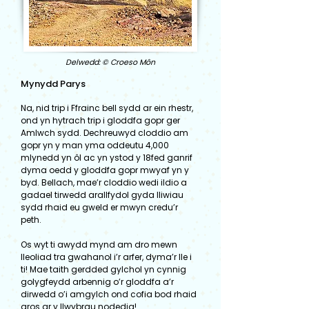
Delwedd: © Croeso Môn
Mynydd Parys
Na, nid trip i Ffrainc bell sydd ar ein rhestr,
ond yn hytrach trip i gloddfa gopr ger
Amlwch sydd. Dechreuwyd cloddio am
gopr yn y man yma oddeutu 4,000
mlynedd yn ôl ac yn ystod y 18fed ganrif
dyma oedd y gloddfa gopr mwyaf yn y
byd. Bellach, mae’r cloddio wedi ildio a
gadael tirwedd arallfydol gyda lliwiau
sydd rhaid eu gweld er mwyn credu’r
peth.
Os wyt ti awydd mynd am dro mewn
lleoliad tra gwahanol i’r arfer, dyma’r lle i
ti! Mae taith gerdded gylchol yn cynnig
golygfeydd arbennig o’r gloddfa a’r
dirwedd o’i amgylch ond cofia bod rhaid
aros ar y llwybrau nodedig!