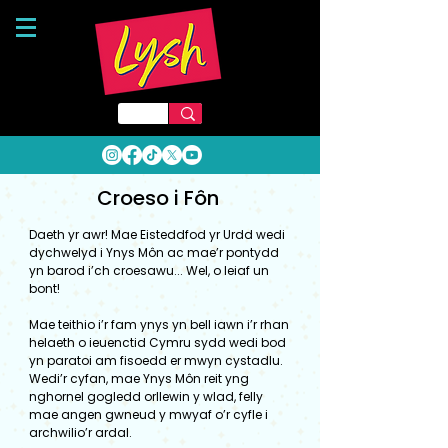
Croeso i Fôn
Daeth yr awr! Mae Eisteddfod yr Urdd wedi
dychwelyd i Ynys Môn ac mae’r pontydd
yn barod i’ch croesawu... Wel, o leiaf un
bont!
Mae teithio i’r fam ynys yn bell iawn i’r rhan
helaeth o ieuenctid Cymru sydd wedi bod
yn paratoi am fisoedd er mwyn cystadlu.
Wedi’r cyfan, mae Ynys Môn reit yng
nghornel gogledd orllewin y wlad, felly
mae angen gwneud y mwyaf o’r cyfle i
archwilio’r ardal.