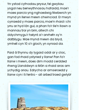
Yn ystod cyfnodau prysur, fel gwyliau
ysgol neu benwythnosau hafaidd, mae’r
maes parcio yng nghoedwig Niwbwrch yn
mynd yn llenwi mewn chwinciad. Er mwyn
cyrraedd y maes parcio, mae’n rhaid i chi
yrru ar hyd lôn gul, a phan fo’r lle’n llawn a
mannau troi yn brin, allwch chi
ddychmygu’r helynt a’r anrhefn sy’n
datblygu. Mae mynd mewn da bryd,
ymhell cyn 10 o’r gloch, yn syniad da.
Paid â thynnu dy lygaid oddi ar y cloc,
gan fod rhaid ystyried y llanw! Pan fo’r
llanw i mewn, does dim modd cerdded
rhwng Llanddwyn a Môn a rhaid aros am
ychydig oriau. Edrycha ar amseroedd y
llanw cyn i ti fentro - all arbed traed gwlyb!