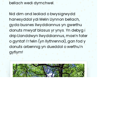
bellach wedi dymchwel.
Nid dim ond leoliad o bwysigrwydd
hanesyddol ydi Melin Llynnon bellach,
gyda busnes llwyddiannus yn gwerthu
donuts mwyaf blasus yr ynys. Yn debyg i
drip Llanddwyn llwyddiannus, mae’n fater
o gyntaf i’r felin (yn llythrennol), gan fod y
donuts arbennig yn dueddol o werthu’n
gyflym!
Delwedd: © Gwefan Gogledd Ddwyrain Cymru
Parciau Natur