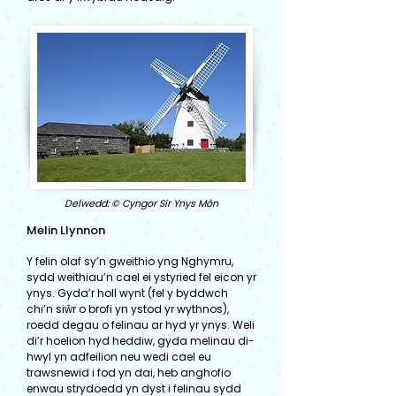
Delwedd: © Cyngor Sir Ynys Môn
Melin Llynnon
Y felin olaf sy’n gweithio yng Nghymru,
sydd weithiau’n cael ei ystyried fel eicon yr
ynys. Gyda’r holl wynt (fel y byddwch
chi’n siŵr o brofi yn ystod yr wythnos),
roedd degau o felinau ar hyd yr ynys. Weli
di’r hoelion hyd heddiw, gyda melinau di-
hwyl yn adfeilion neu wedi cael eu
trawsnewid i fod yn dai, heb anghofio
enwau strydoedd yn dyst i felinau sydd