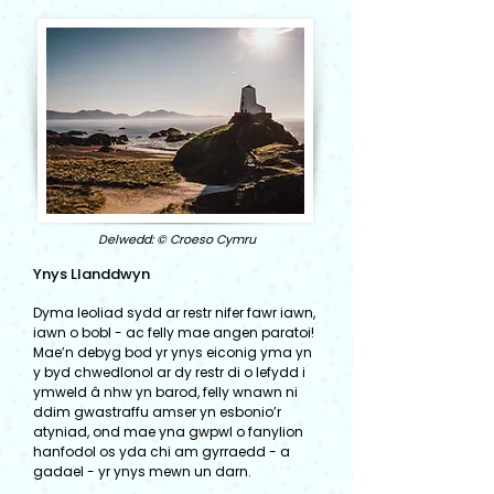
Delwedd: © Croeso Cymru
Ynys Llanddwyn
Dyma leoliad sydd ar restr nifer fawr iawn,
iawn o bobl - ac felly mae angen paratoi!
Mae’n debyg bod yr ynys eiconig yma yn
y byd chwedlonol ar dy restr di o lefydd i
ymweld â nhw yn barod, felly wnawn ni
ddim gwastraffu amser yn esbonio’r
atyniad, ond mae yna gwpwl o fanylion
hanfodol os yda chi am gyrraedd - a
gadael - yr ynys mewn un darn.