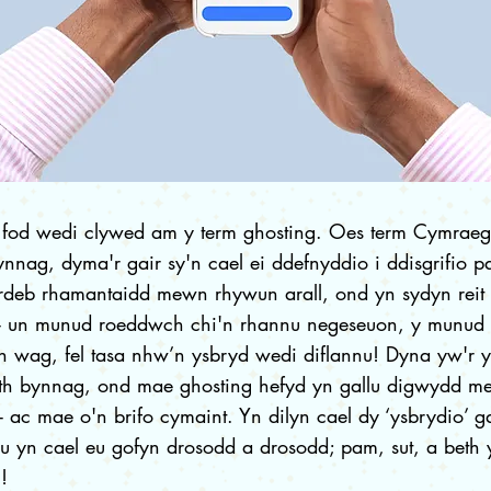
 fod wedi clywed am y term ghosting. Oes term Cymraeg
bynnag, dyma'r gair sy'n cael ei ddefnyddio i ddisgrifio
rdeb rhamantaidd mewn rhywun arall, ond yn sydyn reit 
 - un munud roeddwch chi'n rhannu negeseuon, y munud 
 wag, fel tasa nhw’n ysbryd wedi diflannu! Dyna yw'r y
eth bynnag, ond mae ghosting hefyd yn gallu digwydd m
- ac mae o'n brifo cymaint. Yn dilyn cael dy ‘ysbrydio’ g
 yn cael eu gofyn drosodd a drosodd; pam, sut, a beth 
!