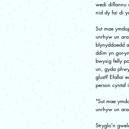
wedi diflannu 
nid dy fai di 
Sut mae ymdopi
unrhyw un aral
blynyddoedd a 
ddim yn gor-y
bwysig felly pa
un, gyda phwy 
glust? Efallai
person cyntaf i
"Sut mae ymdop
unrhyw un aral
Stryglo'n gwel