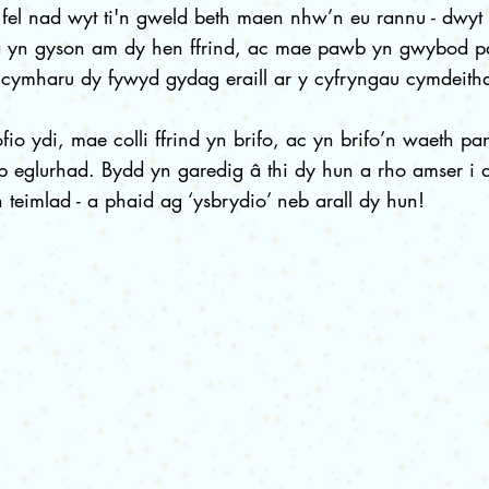
 fel nad wyt ti'n gweld beth maen nhw’n eu rannu - dwyt
fa yn gyson am dy hen ffrind, ac mae pawb yn gwybod 
cymharu dy fywyd gydag eraill ar y cyfryngau cymdeitha
gofio ydi, mae colli ffrind yn brifo, ac yn brifo’n waeth 
b eglurhad. Bydd yn garedig â thi dy hun a rho amser i 
 teimlad - a phaid ag ‘ysbrydio’ neb arall dy hun!