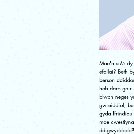
Mae'n siŵr dy
efallai? Beth 
berson ddiddo
heb daro gair
blwch neges yn
gwreiddiol, b
gyda ffrindiau 
mae cwestiynau
ddigwyddodd?