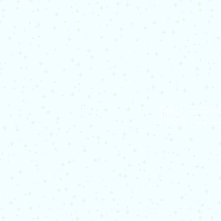
Cefnogir
Lywodraet
 2026 Lysh Cymru. Nid yw Lysh Cymru yn gyfrifol am gynnwys gwefa