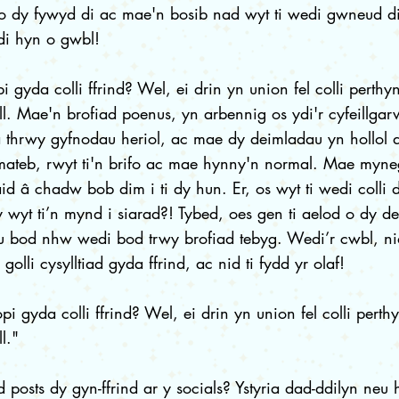
o dy fywyd di ac mae'n bosib nad wyt ti wedi gwneud di
ydi hyn o gwbl!
 gyda colli ffrind? Wel, ei drin yn union fel colli perth
l. Mae'n brofiad poenus, yn arbennig os ydi'r cyfeillga
thrwy gyfnodau heriol, ac mae dy deimladau yn hollol dd
mateb, rwyt ti'n brifo ac mae hynny'n normal. Mae myne
id â chadw bob dim i ti dy hun. Er, os wyt ti wedi colli 
wyt ti’n mynd i siarad?! Tybed, oes gen ti aelod o dy deu
 eu bod nhw wedi bod trwy brofiad tebyg. Wedi’r cwbl, nid
 golli cysylltiad gyda ffrind, ac nid ti fydd yr olaf!
i gyda colli ffrind? Wel, ei drin yn union fel colli pert
l."
d posts dy gyn-ffrind ar y socials? Ystyria dad-ddilyn neu