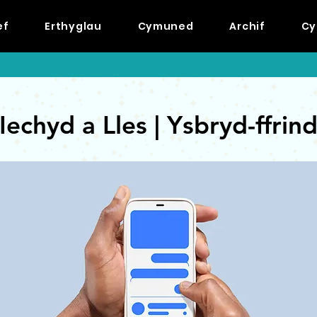
ef
Erthyglau
Cymuned
Archif
Cy
Iechyd a Lles | Ysbryd-ffrin