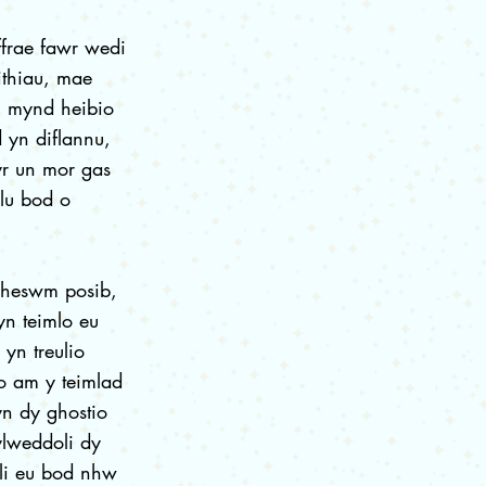
ffrae fawr wedi
thiau, mae
n mynd heibio
d yn diflannu,
yr un mor gas
llu bod o
rheswm posib,
 yn teimlo eu
yn treulio
o am y teimlad
yn dy ghostio
ylweddoli dy
oli eu bod nhw