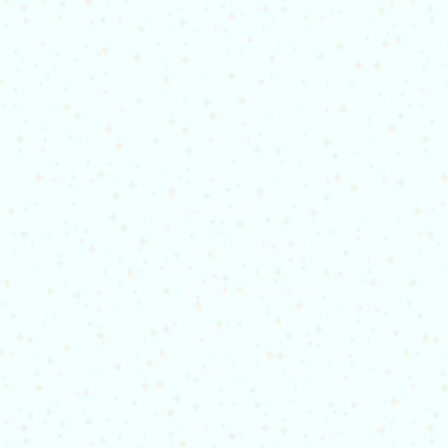
Hysbysebu
Polisi preifatrwydd
Telerau ac amodau
Rhoddi
Llinellau Cymorth
Hawlfraint ©