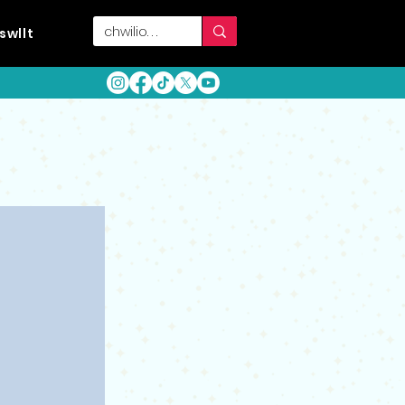
swllt
d