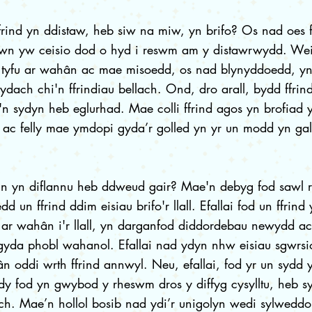
ffrind yn ddistaw, heb siw na miw, yn brifo? Os nad oes 
wn yw ceisio dod o hyd i reswm am y distawrwydd. Wei
 tyfu ar wahân ac mae misoedd, os nad blynyddoedd, y
ydach chi'n ffrindiau bellach. Ond, dro arall, bydd ffrin
'n sydyn heb eglurhad. Mae colli ffrind agos yn brofiad 
d ac felly mae ymdopi gyda’r golled yn yr un modd yn ga
n yn diflannu heb ddweud gair? Mae'n debyg fod sawl 
dd un ffrind ddim eisiau brifo'r llall. Efallai fod un ffrind
 ar wahân i'r llall, yn darganfod diddordebau newydd ac 
yda phobl wahanol. Efallai nad ydyn nhw eisiau sgwrsi
n oddi wrth ffrind annwyl. Neu, efallai, fod yr un sydd 
y fod yn gwybod y rheswm dros y diffyg cysylltu, heb s
ch. Mae’n hollol bosib nad ydi’r unigolyn wedi sylwedd