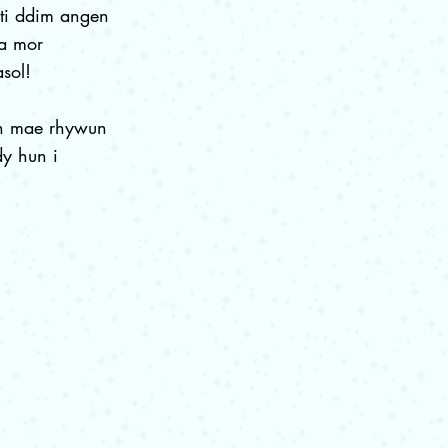
 ti ddim angen
pa mor
sol!
pan mae rhywun
dy hun i