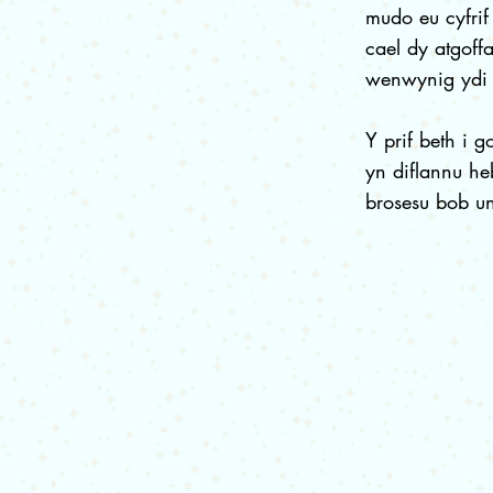
mudo eu cyfrif
cael dy atgof
wenwynig ydi 
Y prif beth i 
yn diflannu he
brosesu bob un