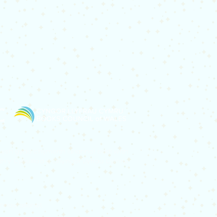
 Lysh gyda chymorth ariannol oddi wrth
h y Cynulliad a Chyngor Llyfrau Cymru.
nnau allanol.