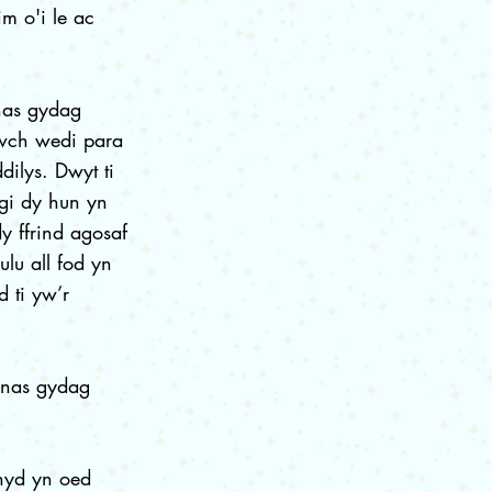
m o'i le ac
ynas gydag
rwch wedi para
ilys. Dwyt ti
gi dy hun yn
dy ffrind agosaf
lu all fod yn
 ti yw’r
hynas gydag
 hyd yn oed