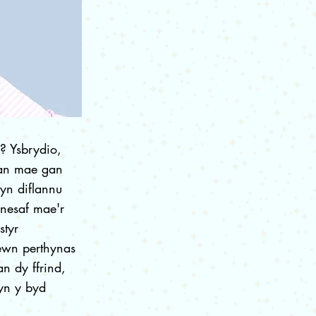
? Ysbrydio,
 pan mae gan
yn diflannu
nesaf mae'r
styr
ewn perthynas
an dy ffrind,
yn y byd