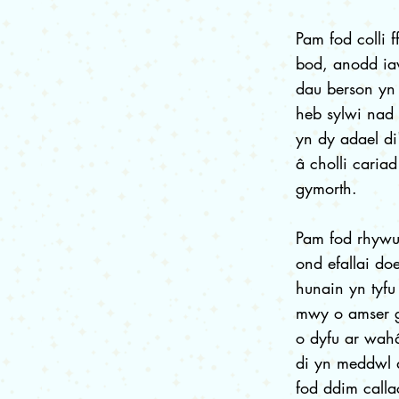
Pam fod colli 
bod, anodd ia
dau berson yn
heb sylwi nad 
yn dy adael di
â cholli caria
gymorth.
Pam fod rhywu
ond efallai doe
hunain yn tyfu
mwy o amser g
o dyfu ar wahâ
di yn meddwl d
fod ddim calla