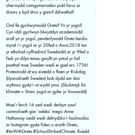
oherwydd camgymeriadau pobl farus ar
draws y byd dros y ganrif ddiwethaf!
Ond lle gychwynnodd Greta? Yn yr ysgol!
Cyn iddi gychwyn blwyddyn academaidd
arall yn yr ysgol, penderfynodd Greta beidio
mynd i’r ysgol ar yr 20fed o Awst,2018 tan
yr etholiad cyffredinol Swedaidd ar yr 9fed o
Fedi yn dilyn tanau gwyllt yn ystod yr haf
poethaf mae Sweden wedi ei gael ers 1756!
Protestiodd drwy eistedd o flaen yr Riskdag
(Llywodraeth Sweden) bob dydd am dair
wythnos gyda’r arwydd yma. (Skolstrejk för
klimatet = Streic ysgol ar gyfer yr hinsawdd)
Mae’r ferch 16 oed wedi derbyn sawl
canmoliaeth gan ‘selebs’ megis Anne
Hathaway oedd wedi defnyddio’r hashnodau
ar Instagram gyda fideo o araith Greta,
#ImWithGreta #SchoolStrike4Climate. Roedd