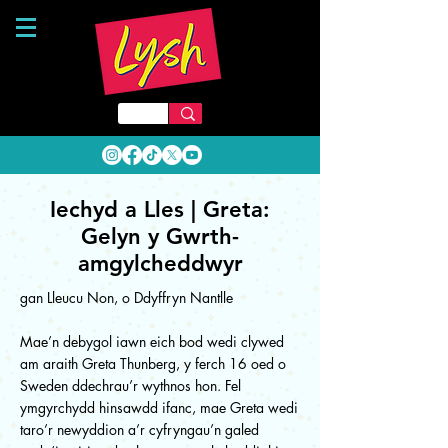
Iechyd a Lles | Greta:
Gelyn y Gwrth-
amgylcheddwyr
gan Lleucu Non, o Ddyffryn Nantlle
Mae’n debygol iawn eich bod wedi clywed
am araith Greta Thunberg, y ferch 16 oed o
Sweden ddechrau’r wythnos hon. Fel
ymgyrchydd hinsawdd ifanc, mae Greta wedi
taro’r newyddion a’r cyfryngau’n galed