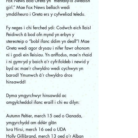
Fox News bod Greta yn “mentally-ill Swedish
girl.” Mae Fox News bellach wedi
ymddiheuro i Greta ers y cyfweliad teledu.
Fy neges i chi ferched ydi: Codwch eich llais!
Peidiwch â bod ofn mynd yn erbyn y
stereoteip o “bobl ifanc ddim yn deall”! Mae
Greta wedi agor drysau i nifer fawr ohonom
ni i godi ein lleisiau. Yn anffodus, mae’n rhaid
i ni gymryd y baich a’r cyfrifoldeb i newid y
byd ac mae’r chwyldro wedi cychwyn yn
barod! Ymunwch â’r chwyldro dros
hinsawdd!
Dyma ymgyrchwyr hinsawdd ac
amgylcheddol ifanc eraill i chi eu dilyn:
Autumn Peltier, merch 15 oed o Ganada,
ymgyrchydd am ddŵr glân
Isra Hirsi, merch 16 oed o UDA
Holly Gillibrand, merch 13 oed o’r Alban