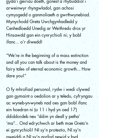
gyda’i geiriau doeth, gonest a rhybuddiol i
arweinwyr rhyngwladol, gan achosi
cymysgedd o ganmoliaeth a gwrthwynebiad.
Mynychodd Greta Uwchgynhadledd y
Cenhedloedd Unedig ar Weithredu dros yr
Hinsawdd gan ein cynrychioli ni; y bobl
ifanc... o’r diwedd!
“We’re in the beginning of a mass extinction
and all you can talk about is the money and
fairy tales of eternal economic growth... How
dare you!”
O fy mhrofiad personol, rydw i wedi clywed
gan gymaint o oedolion ar y teledu, cyfryngau
ac wyneb-yn-wyneb nad oes gan bobl ifanc
ein hoedran ni (o 11 i hyd yn oed 17)
ddiddordeb neu “ddim yn deall y petha’
‘ma”... Ond edrychwch ar beth mae Greta’n
ei gynrychioli! NI sy’n protestio, NI sy’n
gweiddi a NI sy’n gorfod newid y byd