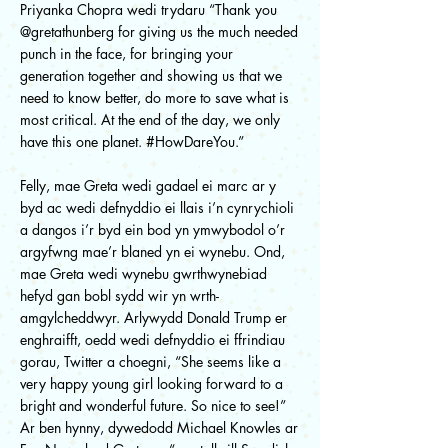
Priyanka Chopra wedi trydaru “Thank you
@gretathunberg for giving us the much needed
punch in the face, for bringing your
generation together and showing us that we
need to know better, do more to save what is
most critical. At the end of the day, we only
have this one planet. #HowDareYou.”
Felly, mae Greta wedi gadael ei marc ar y
byd ac wedi defnyddio ei llais i’n cynrychioli
a dangos i’r byd ein bod yn ymwybodol o’r
argyfwng mae’r blaned yn ei wynebu. Ond,
mae Greta wedi wynebu gwrthwynebiad
hefyd gan bobl sydd wir yn wrth-
amgylcheddwyr. Arlywydd Donald Trump er
enghraifft, oedd wedi defnyddio ei ffrindiau
gorau, Twitter a choegni, “She seems like a
very happy young girl looking forward to a
bright and wonderful future. So nice to see!”
Ar ben hynny, dywedodd Michael Knowles ar