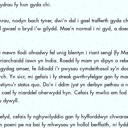
ydrau fy hun gyda chi.
rau, nodyn bach tyner, dwi’n dal i gael trafferth gyda 
 gwael o bryd i'w gilydd. Mae’n normal i ni gyd, a doe
 mewn tlodi ofnadwy fel unig blentyn i riant sengl (fy 
triarchaidd iawn yn India. Roedd fy mam yn dipyn o reb
ydag amser, fe ildiodd i'r pwysau cymdeithasol sy'n do
erch. Yn sicr, mi gefais i fy streak gwrthryfelgar gan fy
stiynu'r status quo. Do’n i ddim jyst yn derbyn pethau a 
 cael fy niarddel oherwydd hyn. Cefais fy mwlio am fod l
y dywyll.
efyd, cefais fy nghywilyddio gan fy hyfforddwyr chwara
 poeni pe na bai fy mhwysau yn hollol berffaith, ni fy