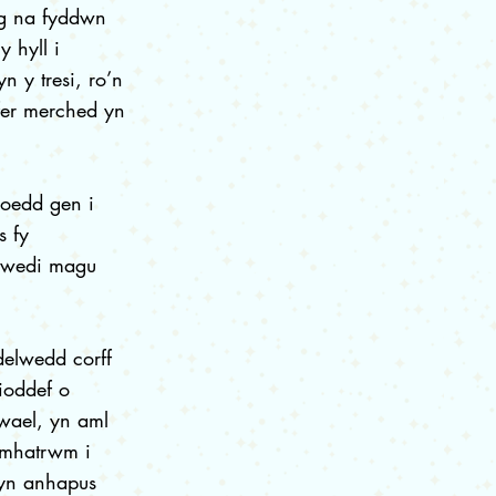
g na fyddwn
 hyll i
 y tresi, ro’n
fer merched yn
Roedd gen i
s fy
d wedi magu
elwedd corff
dioddef o
gwael, yn aml
 mhatrwm i
yn anhapus