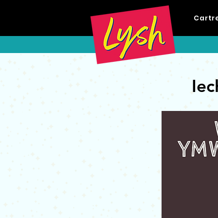
Cartr
Iec