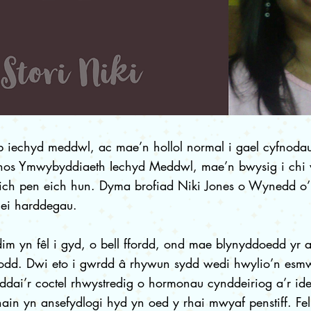
iechyd meddwl, ac mae’n hollol normal i gael cyfnoda
nos Ymwybyddiaeth Iechyd Meddwl, mae’n bwysig i chi
eich pen eich hun. Dyma brofiad Niki Jones o Wynedd o’
 ei harddegau.
m yn fêl i gyd, o bell ffordd, ond mae blynyddoedd yr 
odd. Dwi eto i gwrdd â rhywun sydd wedi hwylio’n esmw
dai’r coctel rhwystredig o hormonau cynddeiriog a’r ident
nain yn ansefydlogi hyd yn oed y rhai mwyaf penstiff. Fel