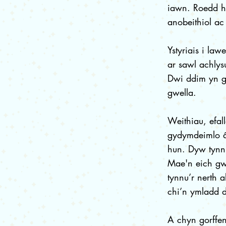
iawn. Roedd hy
anobeithiol ac
Ystyriais i la
ar sawl achlysu
Dwi ddim yn g
gwella.
Weithiau, efal
gydymdeimlo â
hun. Dyw tynn
Mae'n eich gwn
tynnu’r nerth 
chi’n ymladd d
A chyn gorffe