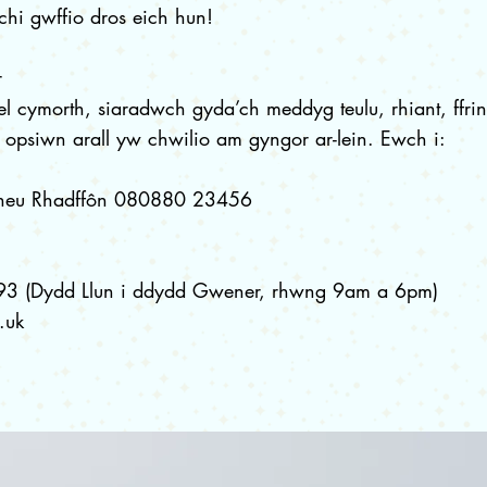
chi gwffio dros eich hun!
r
l cymorth, siaradwch gyda’ch meddyg teulu, rhiant, ffri
opsiwn arall yw chwilio am gyngor ar-lein. Ewch i:
 neu Rhadffôn 080880 23456
3 (Dydd Llun i ddydd Gwener, rhwng 9am a 6pm)
.uk