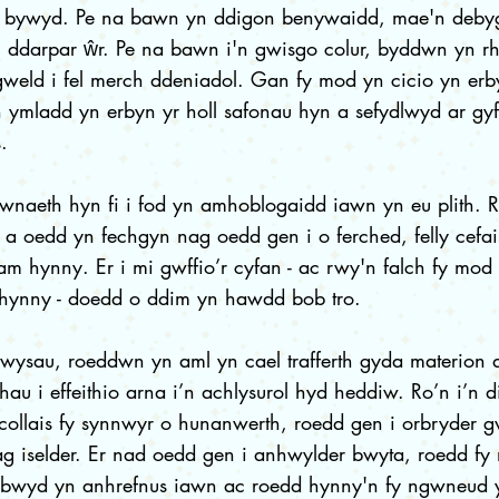
 bywyd. Pe na bawn yn ddigon benywaidd, mae'n deby
 ddarpar ŵr. Pe na bawn i'n gwisgo colur, byddwn yn rhy
gweld i fel merch ddeniadol. Gan fy mod yn cicio yn erbyn
 ymladd yn erbyn yr holl safonau hyn a sefydlwyd ar gy
.
wnaeth hyn fi i fod yn amhoblogaidd iawn yn eu plith. 
u a oedd yn fechgyn nag oedd gen i o ferched, felly cefai
m hynny. Er i mi gwffio’r cyfan - ac rwy'n falch fy mo
 hynny - doedd o ddim yn hawdd bob tro.
ysau, roeddwn yn aml yn cael trafferth gyda materion d
hau i effeithio arna i’n achlysurol hyd heddiw. Ro’n i’n 
 collais fy synnwyr o hunanwerth, roedd gen i orbryder 
g iselder. Er nad oedd gen i anhwylder bwyta, roedd fy
bwyd yn anhrefnus iawn ac roedd hynny'n fy ngwneud 