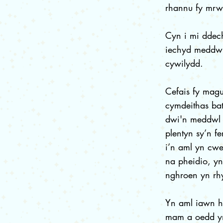
rhannu fy mrw
Cyn i mi ddech
iechyd meddwl
cywilydd.
Cefais fy magu
cymdeithas ba
dwi'n meddwl g
plentyn sy’n f
i’n aml yn cwe
na pheidio, yn
nghroen yn rh
Yn aml iawn h
mam a oedd yn