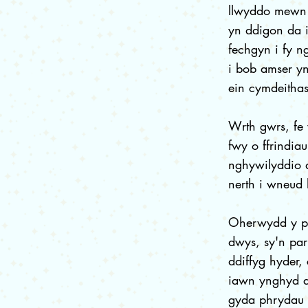
llwyddo mewn
yn ddigon da i
fechgyn i fy n
i bob amser yn
ein cymdeithas
Wrth gwrs, fe 
fwy o ffrindia
nghywilyddio a
nerth i wneud
Oherwydd y pw
dwys, sy'n par
ddiffyg hyder,
iawn ynghyd a
gyda phrydau 