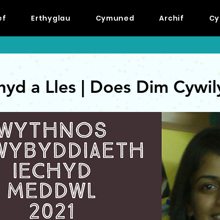
ef
Erthyglau
Cymuned
Archif
Cy
hyd a Lles | Does Dim Cywi