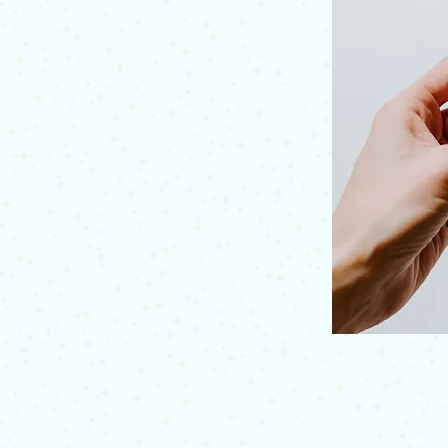
Hysbysebu
Polisi preifatrwydd