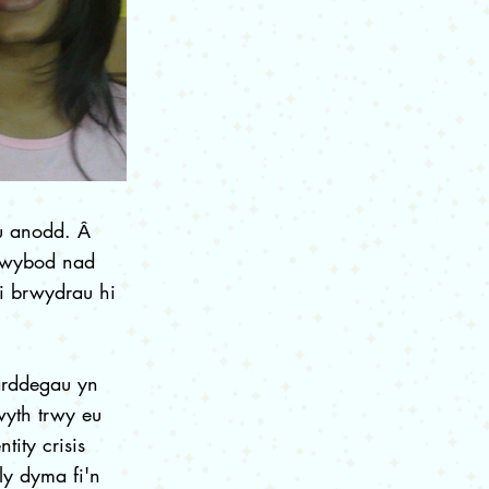
u anodd. Ȃ
 wybod nad
i brwydrau hi
arddegau yn
yth trwy eu
ity crisis
ly dyma fi'n