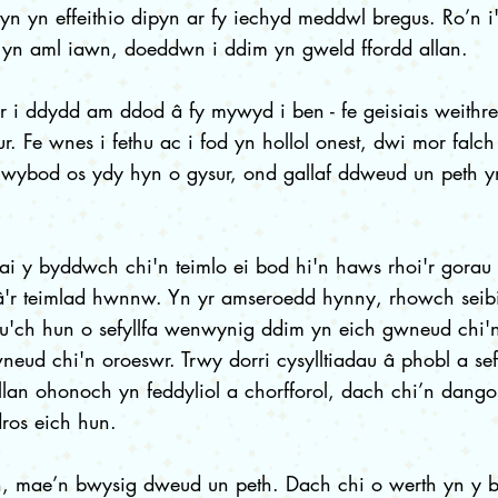
n yn effeithio dipyn ar fy iechyd meddwl bregus. Ro’n i
 yn aml iawn, doeddwn i ddim yn gweld ffordd allan.
wer i ddydd am ddod â fy mywyd i ben - fe geisiais weithr
r. Fe wnes i fethu ac i fod yn hollol onest, dwi mor falch
wybod os ydy hyn o gysur, ond gallaf ddweud un peth yn
lai y byddwch chi'n teimlo ei bod hi'n haws rhoi'r gorau 
'r teimlad hwnnw. Yn yr amseroedd hynny, rhowch seibia
u'ch hun o sefyllfa wenwynig ddim yn eich gwneud chi'n
eud chi'n oroeswr. Trwy dorri cysylltiadau â phobl a sef
allan ohonoch yn feddyliol a chorfforol, dach chi’n dang
ros eich hun.
n, mae’n bwysig dweud un peth. Dach chi o werth yn y 