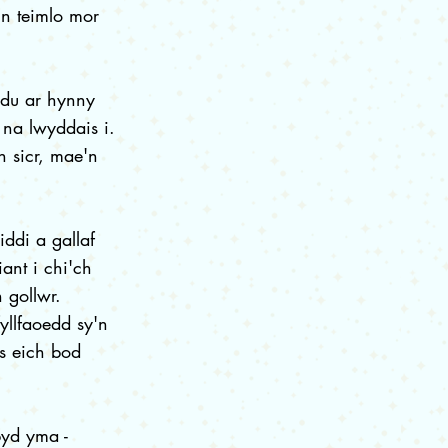
'n teimlo mor
edu ar hynny
 na lwyddais i.
 sicr, mae'n
iddi a gallaf
nt i chi'ch
 gollwr.
yllfaoedd sy'n
os eich bod
byd yma -