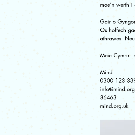
mae’n werth i 
Gair o Gyngo
Os hoffech gae
athrawes. Neu 
Meic Cymru -
Mind
0300 123 339
info@mind.org
86463
mind.org.uk