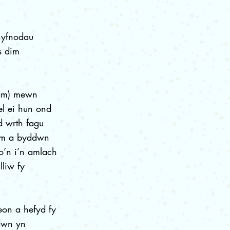
chyfnodau
s dim
Mam) mewn
el ei hun ond
d wrth fagu
 mam a byddwn
ro’n i’n amlach
liw fy
eon a hefyd fy
ddwn yn