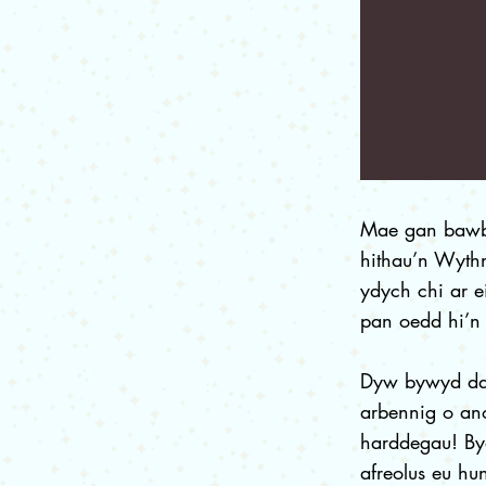
Mae gan bawb 
hithau’n Wyth
ydych chi ar 
pan oedd hi’n
Dyw bywyd ddi
arbennig o an
harddegau! Byd
afreolus eu hu