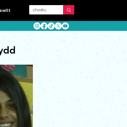
swllt
lydd