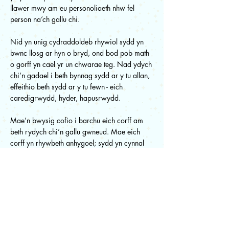
llawer mwy am eu personoliaeth nhw fel
person na’ch gallu chi.
Nid yn unig cydraddoldeb rhywiol sydd yn
bwnc llosg ar hyn o bryd, ond bod pob math
o gorff yn cael yr un chwarae teg. Nad ydych
chi’n gadael i beth bynnag sydd ar y tu allan,
effeithio beth sydd ar y tu fewn - eich
caredigrwydd, hyder, hapusrwydd.
Mae’n bwysig cofio i barchu eich corff am
beth rydych chi’n gallu gwneud. Mae eich
corff yn rhywbeth anhygoel; sydd yn cynnal
nifer o brosesau yn ystod y dydd sydd dal i
adael i chi wneud beth rydych chi’n ei garu.
Ddydd ar ôl dydd.
Felly mae’n bwysig cofio i wneud beth rydych
chi’n ei garu.