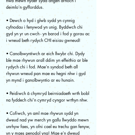
hwb mewn hyder sydd angen arnoch i
deimlo’n gyfforddus.
• Dewch o hyd i glwb sydd yn cynnig
cyfnodau i fenywod yn unig. Byddwch chi
gyd yn yr un cwch - yn barod i fod y gorau ac
i wneud beth rydych CHI eisiau gwneud!
• Canolbwyntiwch ar eich llwybr chi. Dydy
ble mae rhywun arall ddim yn effeithio ar ble
rydych chi i fod. Mae’n syndod beth all
rhywun wneud pan mae eu hegni nhw i gyd
yn mynd i ganolbwyntio ar eu hunain.
• Peidiwch â chymryd beirniadaeth wrth bobl
na fyddech chi’n cymryd cyngor wrthyn nhw.
• Cofiwch, yn aml mae rhywun sydd yn
dweud nad yw merch yn gallu llwyddo mewn
unrhyw faes, yn ofni cael eu trechu gan fenyw,
yn y maes penodol yna! Mae e’n dweud