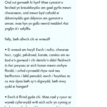
Ond sut gwnaeth hi hyn? Mae cymaint o
ferched yn breuddwydio am gael gyrfa mewn
chwaraeon, ond mewn byd cafodd ei
ddominyddu gan ddynion am gymaint o
amser, mae hyn yn gallu newid meddwl rhai
ynglŷn â’r sefyllfa.
Felly, beth allwch chi ei wneud?
• Ei wneud am hwyl! Ewch i nofio, chwarae
hoci, rygbi, pêl-droed, karate, canŵio am eu
bod e’n gwneud i chi deimlo’n dda! Peidiwch
â rhoi pwysau ar eich hunan mewn unrhyw
ffordd, i orfod cyrraedd rhyw nod neu
berfformio i lefel penodol; ewch i fwynhau ac
os mai dyna beth sy’n digwydd, beth mwy
sydd ei hangen?
• Ewch â ffrind gyda chi. Mae cael y cysur ac
wyneb cyfarwydd wrth eich ochr yn cynnig yr