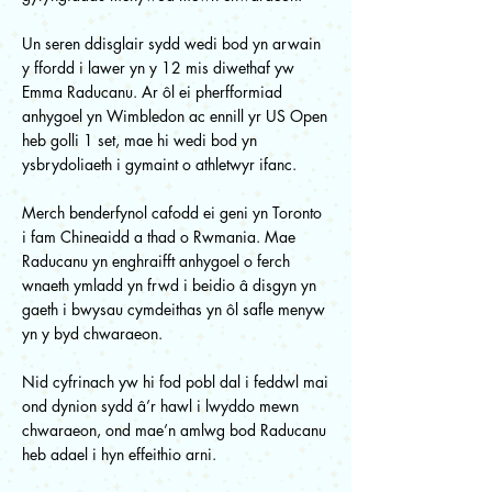
Un seren ddisglair sydd wedi bod yn arwain
y ffordd i lawer yn y 12 mis diwethaf yw
Emma Raducanu. Ar ôl ei pherfformiad
anhygoel yn Wimbledon ac ennill yr US Open
heb golli 1 set, mae hi wedi bod yn
ysbrydoliaeth i gymaint o athletwyr ifanc.
Merch benderfynol cafodd ei geni yn Toronto
i fam Chineaidd a thad o Rwmania. Mae
Raducanu yn enghraifft anhygoel o ferch
wnaeth ymladd yn frwd i beidio â disgyn yn
gaeth i bwysau cymdeithas yn ôl safle menyw
yn y byd chwaraeon.
Nid cyfrinach yw hi fod pobl dal i feddwl mai
ond dynion sydd â’r hawl i lwyddo mewn
chwaraeon, ond mae’n amlwg bod Raducanu
heb adael i hyn effeithio arni.