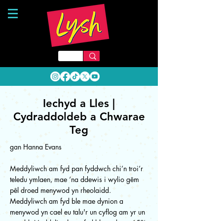
Iechyd a Lles |
Cydraddoldeb a Chwarae
Teg
gan Hanna Evans
Meddyliwch am fyd pan fyddwch chi’n troi’r
teledu ymlaen, mae ‘na ddewis i wylio gêm
pêl droed menywod yn rheolaidd.
Meddyliwch am fyd ble mae dynion a
menywod yn cael eu talu'r un cyflog am yr un