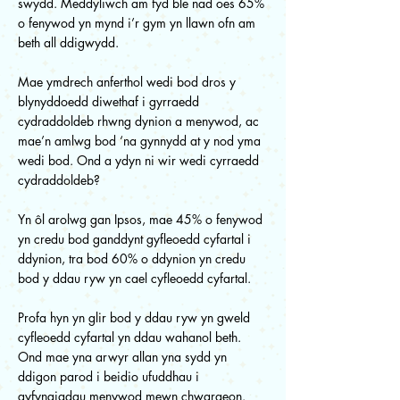
swydd. Meddyliwch am fyd ble nad oes 65%
o fenywod yn mynd i’r gym yn llawn ofn am
beth all ddigwydd.
Mae ymdrech anferthol wedi bod dros y
blynyddoedd diwethaf i gyrraedd
cydraddoldeb rhwng dynion a menywod, ac
mae’n amlwg bod ‘na gynnydd at y nod yma
wedi bod. Ond a ydyn ni wir wedi cyrraedd
cydraddoldeb?
Yn ôl arolwg gan Ipsos, mae 45% o fenywod
yn credu bod ganddynt gyfleoedd cyfartal i
ddynion, tra bod 60% o ddynion yn credu
bod y ddau ryw yn cael cyfleoedd cyfartal.
Profa hyn yn glir bod y ddau ryw yn gweld
cyfleoedd cyfartal yn ddau wahanol beth.
Ond mae yna arwyr allan yna sydd yn
ddigon parod i beidio ufuddhau i
gyfyngiadau menywod mewn chwaraeon.