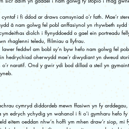
i yn sicr ddim yn gadael i nam golwg fy stopio i rhag gw
 cyntaf i fi ddod ar draws camsyniad o’r fath. Mae’r stere
sydd â nam golwg fel pobl anffasiynol yn rhywbeth sydd 
mdeithas diolch i flynyddoedd o gael ein portreadu fell
n rhaglenni teledu, ffilmiau a llyfrau.
 lawer feddwl am bobl sy’n byw hefo nam golwg fel pobl
ein hedrychiad oherwydd mae’r diwydiant yn dweud stori
n o’r naratif. Ond y gwir ydi bod dillad a steil yn gymai
wyneb.
echrau cymryd diddordeb mewn ffasiwn yn fy arddegau,
a yn edrych ychydig yn wahanol i fi o’i gymharu hefo fy f
ld eitem oeddan nhw’n hoffi ym mhen draw’r siop, mi f