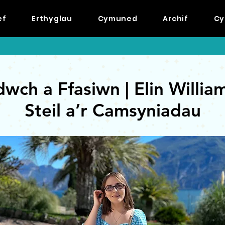
ef
Erthyglau
Cymuned
Archif
Cy
wch a Ffasiwn | Elin William
Steil a’r Camsyniadau