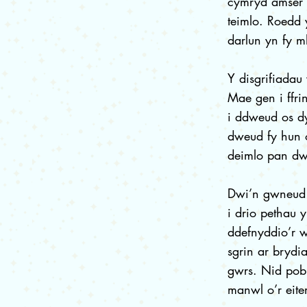
cymryd amser i
teimlo. Roedd y
darlun yn fy m
Y disgrifiadau
Mae gen i ffri
i ddweud os d
dweud fy hun o
deimlo pan dwi
Dwi’n gwneud 
i drio pethau 
ddefnyddio’r w
sgrin ar brydi
gwrs. Nid pob
manwl o’r eit