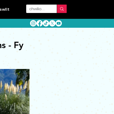
swllt
s - Fy