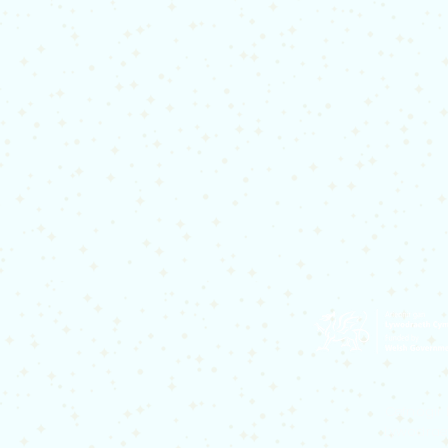
Cefnogir
Lywodraet