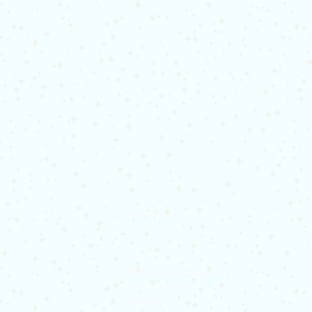
Hysbysebu
Polisi preifatrwydd
Telerau ac amodau
Rhoddi