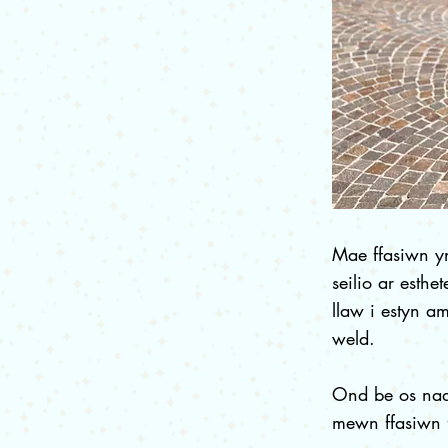
Mae ffasiwn yn
seilio ar esth
llaw i estyn a
weld.
Ond be os nad
mewn ffasiwn f