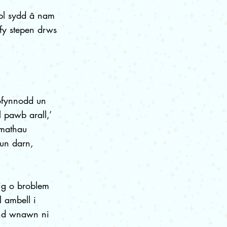
obl sydd â nam
 fy stepen drws
ofynnodd un
l pawb arall,’
 mathau
 un darn,
ig o broblem
 ambell i
ond wnawn ni