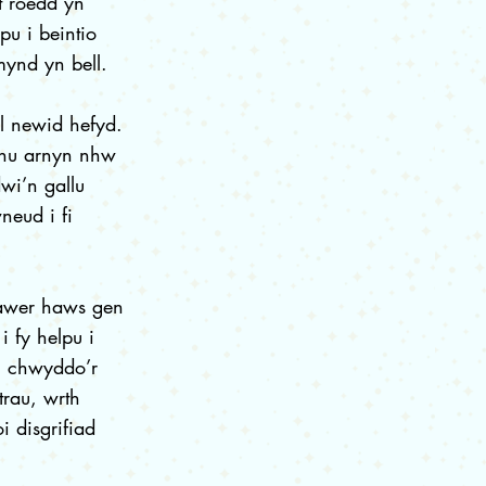
t roedd yn
pu i beintio
mynd yn bell.
ll newid hefyd.
ynnu arnyn nhw
wi’n gallu
neud i fi
lawer haws gen
i fy helpu i
lu chwyddo’r
trau, wrth
 disgrifiad