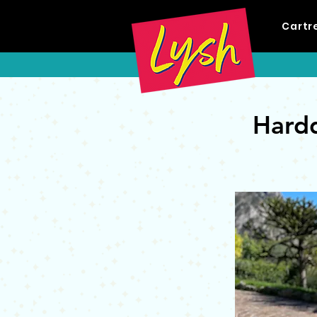
Cartr
Hardd