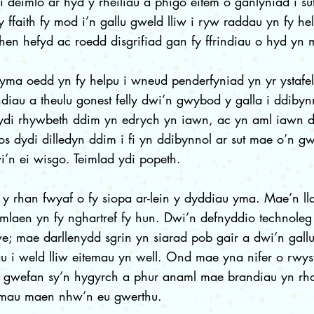
 deimlo ar hyd y rheiliau a phigo eitem o ganlyniad i su
 ffaith fy mod i’n gallu gweld lliw i ryw raddau yn fy hel
hen hefyd ac roedd disgrifiad gan fy ffrindiau o hyd yn 
 yma oedd yn fy helpu i wneud penderfyniad yn yr ystafe
ndiau a theulu gonest felly dwi’n gwybod y galla i ddib
ydi rhywbeth ddim yn edrych yn iawn, ac yn aml iawn d
s dydi dilledyn ddim i fi yn ddibynnol ar sut mae o’n gw
’n ei wisgo. Teimlad ydi popeth.
y rhan fwyaf o fy siopa ar-lein y dyddiau yma. Mae’n l
ymlaen yn fy nghartref fy hun. Dwi’n defnyddio technoleg 
e; mae darllenydd sgrin yn siarad pob gair a dwi’n gal
au i weld lliw eitemau yn well. Ond mae yna nifer o rwys
 gwefan sy’n hygyrch a phur anaml mae brandiau yn rhoi
emau maen nhw’n eu gwerthu.