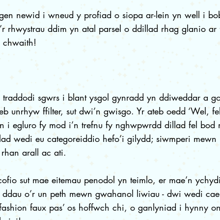
en newid i wneud y profiad o siopa ar-lein yn well i b
’r rhwystrau ddim yn atal parsel o ddillad rhag glanio ar
 chwaith!
 traddodi sgwrs i blant ysgol gynradd yn ddiweddar a g
eb unrhyw ffilter, sut dwi’n gwisgo. Yr ateb oedd ‘Wel, fe
n i egluro fy mod i’n trefnu fy nghwpwrdd dillad fel bod
lad wedi eu categoreiddio hefo’i gilydd; siwmperi mewn
rhan arall ac ati.
ofio sut mae eitemau penodol yn teimlo, er mae’n ychyd
 ddau o’r un peth mewn gwahanol liwiau - dwi wedi cael
fashion faux pas’ os hoffwch chi, o ganlyniad i hynny 