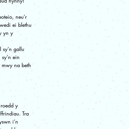
neud hynny!
oteio, neu’r
wedi ei blethu
y yn y
 sy’n gallu
 sy’n ein
nt mwy na beth
 roedd y
frindiau. Tra
yswn i’n