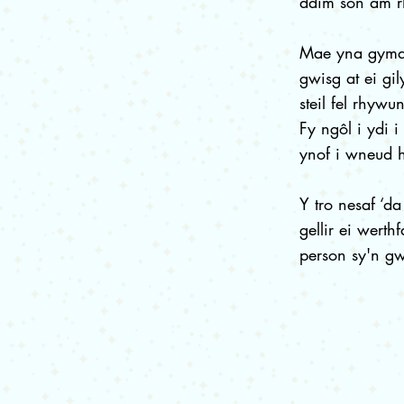
ddim sôn am r
Mae yna gymai
gwisg at ei gi
steil fel rhyw
Fy ngôl i ydi 
ynof i wneud 
Y tro nesaf ‘d
gellir ei wert
person sy'n g