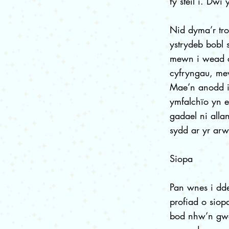
fy steil i. Dw
Nid dyma’r tro
ystrydeb bobl 
mewn i wead cy
cyfryngau, mew
Mae’n anodd i
ymfalchïo yn 
gadael ni alla
sydd ar yr ar
Siopa
Pan wnes i dd
profiad o siop
bod nhw’n gwe