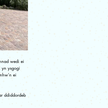
chnad wedi ei
d yn ysgogi
 nhw’n ei
ar ddiddordeb