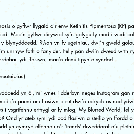
nosis o gyflwr llygaid o’r enw Retinitis Pigmentosa (RP) 
d. Mae’n gyflwr dirywiol sy’n golygu fy mod i wedi col
 y blynyddoedd. Rŵan yn fy ugeiniau, dwi’n gweld golau
im unrhyw fath o fanylder. Felly pan dwi’n dweud wrth 
ordebau ydi ffasiwn, mae’n denu tipyn o syndod.
reoteipiau)
nyddoedd yn ôl, mi wnes i dderbyn neges Instagram gan 
od i’n poeni am ffasiwn a sut dwi’n edrych os nad ydw 
 i ysgrifennu erthygl ar fy mlog, My Blurred World, fel y
? Ond yr ateb syml ydi bod ffasiwn a steilio yn ffordd o f
dd yn cymryd elfennau o’r ‘trends’ diweddaraf a’u plet