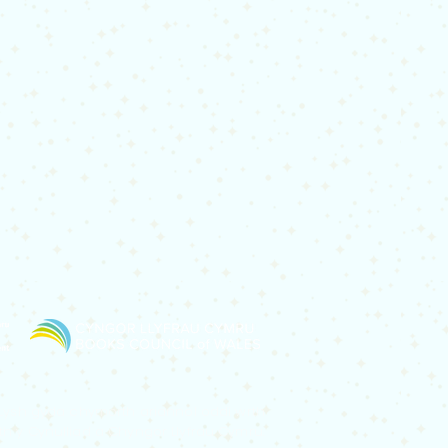
 Lysh gyda chymorth ariannol oddi wrth
h y Cynulliad a Chyngor Llyfrau Cymru.