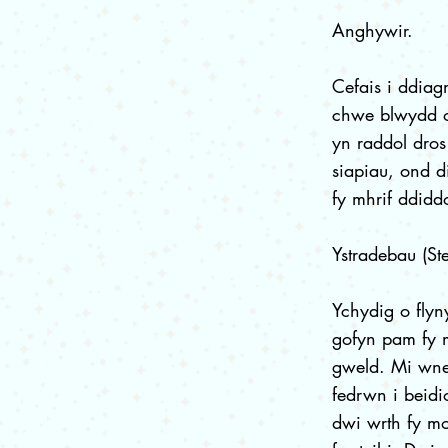
Anghywir.
Cefais i ddiag
chwe blwydd oe
yn raddol dros
siapiau, ond d
fy mhrif ddidd
Ystradebau (Ste
Ychydig o fly
gofyn pam fy m
gweld. Mi wnes
fedrwn i beidio
dwi wrth fy mo