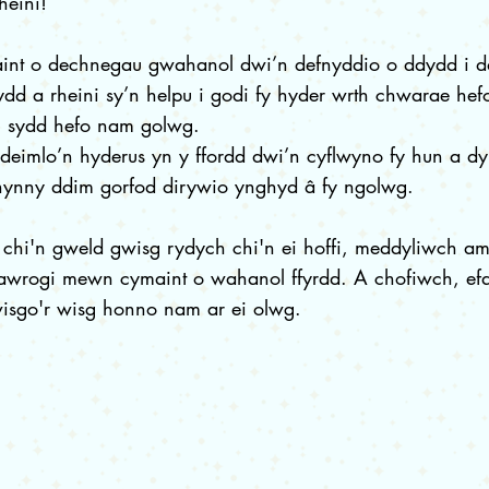
heini!
nt o dechnegau gwahanol dwi’n defnyddio o ddydd i dd
lydd a rheini sy’n helpu i godi fy hyder wrth chwarae hef
un sydd hefo nam golwg.
i deimlo’n hyderus yn y ffordd dwi’n cyflwyno fy hun a dyl
hynny ddim gorfod dirywio ynghyd â fy ngolwg.
a chi'n gweld gwisg rydych chi'n ei hoffi, meddyliwch am 
hfawrogi mewn cymaint o wahanol ffyrdd. A chofiwch, efa
wisgo'r wisg honno nam ar ei olwg.