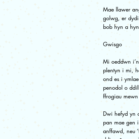
Mae llawer ang
golwg, er dydi
bob hyn a hyn
Gwisgo
Mi oeddwn i’n
plentyn i mi, h
ond es i ymlae
penodol o ddil
ffrogiau mewn 
Dwi hefyd yn c
pan mae gen i
anffawd, neu ‘