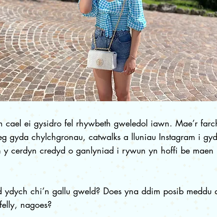
 cael ei gysidro fel rhywbeth gweledol iawn. Mae’r far
eteg gyda chylchgronau, catwalks a lluniau Instagram i gy
m y cerdyn credyd o ganlyniad i rywun yn hoffi be maen
 ydych chi’n gallu gweld? Does yna ddim posib meddu 
elly, nagoes?