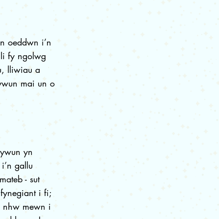
pan oeddwn i’n
li fy ngolwg
, lliwiau a
rywun mai un o
rywun yn
i’n gallu
mateb - sut
ynegiant i fi;
hu nhw mewn i