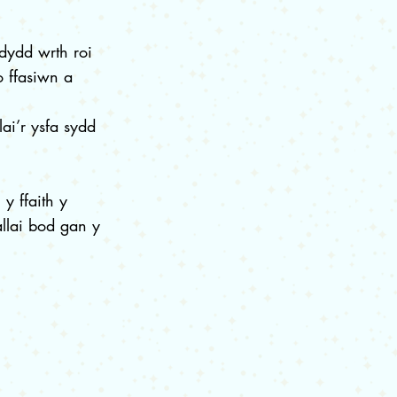
ydd wrth roi
o ffasiwn a
ai’r ysfa sydd
y ffaith y
llai bod gan y