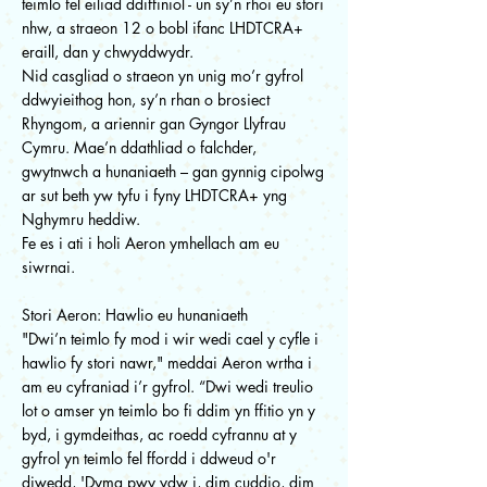
teimlo fel eiliad ddiffiniol - un sy’n rhoi eu stori
nhw, a straeon 12 o bobl ifanc LHDTCRA+
eraill, dan y chwyddwydr.
Nid casgliad o straeon yn unig mo’r gyfrol
ddwyieithog hon, sy’n rhan o brosiect
Rhyngom, a ariennir gan Gyngor Llyfrau
Cymru. Mae’n ddathliad o falchder,
gwytnwch a hunaniaeth – gan gynnig cipolwg
ar sut beth yw tyfu i fyny LHDTCRA+ yng
Nghymru heddiw.
Fe es i ati i holi Aeron ymhellach am eu
siwrnai.
Stori Aeron: Hawlio eu hunaniaeth
"Dwi’n teimlo fy mod i wir wedi cael y cyfle i
hawlio fy stori nawr," meddai Aeron wrtha i
am eu cyfraniad i’r gyfrol. “Dwi wedi treulio
lot o amser yn teimlo bo fi ddim yn ffitio yn y
byd, i gymdeithas, ac roedd cyfrannu at y
gyfrol yn teimlo fel ffordd i ddweud o'r
diwedd, 'Dyma pwy ydw i, dim cuddio, dim