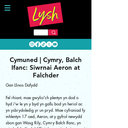
Cymuned | Cymry, Balch
Ifanc: Siwrnai Aeron at
Falchder
Gan Llinos Dafydd
Fel rhiant, mae gwylio'ch plentyn yn dod o
hyd i'w le yn y byd yn gallu bod yn heriol ac
yn ysbrydoledig yr un pryd. Mae cyfraniad fy
mhlentyn 17 oed, Aeron, at y gyfrol newydd
sbon gan Wasg Rily, Cymry Balch Ifanc, yn