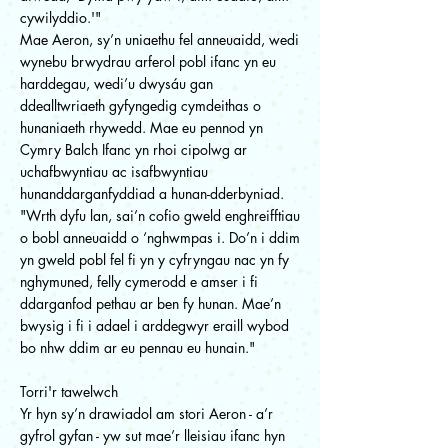
cywilyddio.'"
Mae Aeron, sy’n uniaethu fel anneuaidd, wedi
wynebu brwydrau arferol pobl ifanc yn eu
harddegau, wedi’u dwysáu gan
ddealltwriaeth gyfyngedig cymdeithas o
hunaniaeth rhywedd. Mae eu pennod yn
Cymry Balch Ifanc yn rhoi cipolwg ar
uchafbwyntiau ac isafbwyntiau
hunanddarganfyddiad a hunan-dderbyniad.
"Wrth dyfu lan, sai’n cofio gweld enghreifftiau
o bobl anneuaidd o ‘nghwmpas i. Do’n i ddim
yn gweld pobl fel fi yn y cyfryngau nac yn fy
nghymuned, felly cymerodd e amser i fi
ddarganfod pethau ar ben fy hunan. Mae’n
bwysig i fi i adael i arddegwyr eraill wybod
bo nhw ddim ar eu pennau eu hunain."
Torri'r tawelwch
Yr hyn sy’n drawiadol am stori Aeron - a’r
gyfrol gyfan - yw sut mae’r lleisiau ifanc hyn