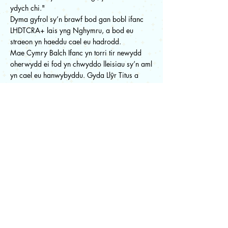
ydych chi."
Dyma gyfrol sy’n brawf bod gan bobl ifanc
LHDTCRA+ lais yng Nghymru, a bod eu
straeon yn haeddu cael eu hadrodd.
Mae Cymry Balch Ifanc yn torri tir newydd
oherwydd ei fod yn chwyddo lleisiau sy’n aml
yn cael eu hanwybyddu. Gyda Llŷr Titus a
Megan Angharad Hunter wrth y llyw
golygyddol, a Mari Philips yn ychwanegu ei
dawn gyda’i darluniau bendigedig, mae’r
gyfrol hon yn un y mae’n rhaid ei darllen, er
mwyn deall beth mae’n ei olygu i fod yn ifanc,
LHDTCRA+, a balch yng Nghymru.
Aeron sy'n ei grynhoi orau:"Dyw'r llyfr hwn
ddim ar gyfer pobl LHDTCRA+ yn unig - mae
ar gyfer pawb. Mae'n ymwneud â dysgu,
deall a dod o hyd i dir cyffredin. Ry’n ni i gyd
yn haeddu cael ein gweld, ac mae'r gyfrol
hon yn gwneud hynny'n bosib."