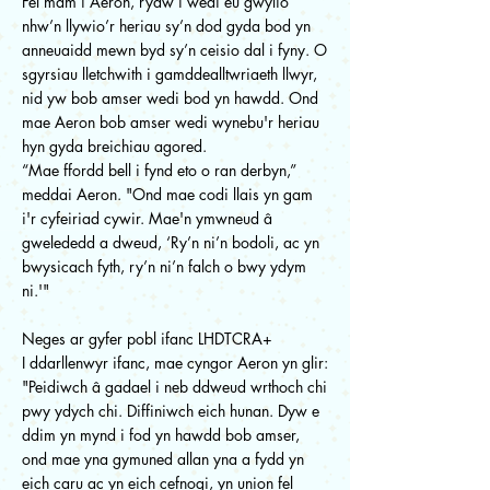
Fel mam i Aeron, rydw i wedi eu gwylio
nhw’n llywio’r heriau sy’n dod gyda bod yn
anneuaidd mewn byd sy’n ceisio dal i fyny. O
sgyrsiau lletchwith i gamddealltwriaeth llwyr,
nid yw bob amser wedi bod yn hawdd. Ond
mae Aeron bob amser wedi wynebu'r heriau
hyn gyda breichiau agored.
“Mae ffordd bell i fynd eto o ran derbyn,”
meddai Aeron. "Ond mae codi llais yn gam
i'r cyfeiriad cywir. Mae'n ymwneud â
gwelededd a dweud, ‘Ry’n ni’n bodoli, ac yn
bwysicach fyth, ry’n ni’n falch o bwy ydym
ni.'"
Neges ar gyfer pobl ifanc LHDTCRA+
I ddarllenwyr ifanc, mae cyngor Aeron yn glir:
"Peidiwch â gadael i neb ddweud wrthoch chi
pwy ydych chi. Diffiniwch eich hunan. Dyw e
ddim yn mynd i fod yn hawdd bob amser,
ond mae yna gymuned allan yna a fydd yn
eich caru ac yn eich cefnogi, yn union fel