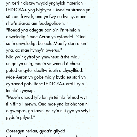
yn torri’r distawrwydd ynghylch materion
LHDTCRA+ yng Nghymru. Mae eu straeon yn
sôn am frwydr, ond yn fwy na hynny, maen
nhw'n siarad am fuddugoliaeth.
"Roedd yna adegau pan o’n i'n teimlo'n
anweledig," mae Aeron yn cyfaddef. "Ond
sai’n anweledig, bellach. Mae fy stori allan
yna, ac mae hynny'n bwerus."
Nid yw’r gyfrol yn ymwneud â theithiau
unigol yn unig; mae'n ymwneud â chreu
gofod ar gyfer dealltwriaeth a chysylltiad.
Mae Aeron yn gobeithio y bydd eu stori yn
cyrraedd pobl ifanc LHDTCRA+ eraill sy'n
teimlo'n ynysig.
"Mae'n anodd tyfu lan yn teimlo fel nad wyt
ti’n ffitio i mewn. Ond mae yna lot ohonon ni
o gwmpas, go iawn, ac ry’n ni i gyd yn sefyll
gyda'n gilydd."
Goresgyn heriau, gyda'n gilydd