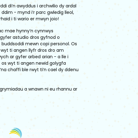
di di’n awyddus i archwilio dy ardal
dim - mynd i’r parc gwledig lleol,
aid i ti wario er mwyn joio!
, ac mae hynny’n cynnwys
r gyfer astudio dros gyfnod o
d buddsoddi mewn copi personol. Os
 wyt ti angen llyfr dros dro am
ych ar gyfer arbed arian - a lle i
dio os wyt ti angen newid golygfa
na chaffi ble rwyt ti’n cael dy ddenu
wgrymiadau a wnawn ni eu rhannu ar