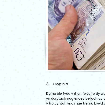
3. Coginio
Dyma ble fydd y rhan fwyaf o dy wa
yn ddrytach nag erioed bellach ac 
y tro cyntaf, yna mae trefnu bwyd a