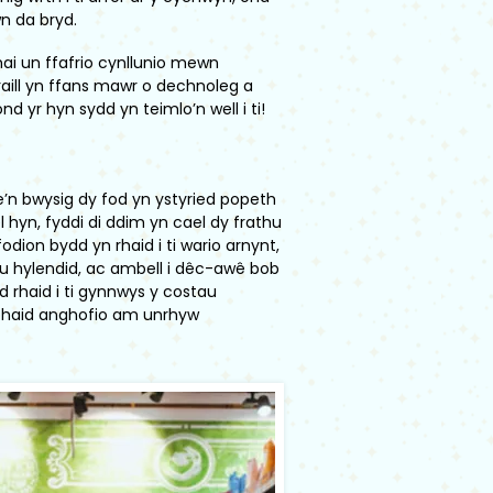
wn da bryd.
hai un ffafrio cynllunio mewn
raill yn ffans mawr o dechnoleg a
d yr hyn sydd yn teimlo’n well i ti!
mae’n bwysig dy fod yn ystyried popeth
el hyn, fyddi di ddim yn cael dy frathu
fodion bydd yn rhaid i ti wario arnynt,
dau hylendid, ac ambell i dêc-awê bob
dd rhaid i ti gynnwys y costau
a phaid anghofio am unrhyw