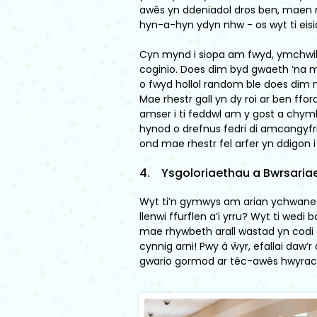
awês yn ddeniadol dros ben, maen
hyn-a-hyn ydyn nhw - os wyt ti eisi
Cyn mynd i siopa am fwyd, ymchwilia
coginio. Does dim byd gwaeth ‘na m
o fwyd hollol random ble does dim 
Mae rhestr gall yn dy roi ar ben ff
amser i ti feddwl am y gost a chymh
hynod o drefnus fedri di amcangyfrif
ond mae rhestr fel arfer yn ddigon i
4. Ysgoloriaethau a Bwrsaria
Wyt ti’n gymwys am arian ychwanegol
llenwi ffurflen a’i yrru? Wyt ti wed
mae rhywbeth arall wastad yn codi e
cynnig arni! Pwy â ŵyr, efallai daw’r
gwario gormod ar têc-awês hwyrac