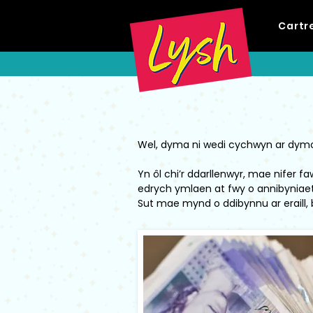
Cartr
Wel, dyma ni wedi cychwyn ar dymor
Yn ôl chi’r ddarllenwyr, mae nifer f
edrych ymlaen at fwy o annibyniaet
Sut mae mynd o ddibynnu ar eraill, b