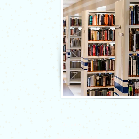
Hysbysebu
Polisi preifatrwydd