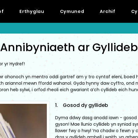
ef
Erthyglau
Cymuned
Archif
Cy
Annibyniaeth ar Gyllideb
 yr Hydref!
awr ohonoch yn mentro oddi gartref am y tro cyntaf eleni, boed hyn
h ariannol mewn ffordd wahanol. Gyda hynny daw cyffro, ond mae
ron heb sylwi, i orfod rheoli eich gwariant a’ch cyllideb eich hun
1. Gosod dy gyllideb
Dyma ddwy dasg anodd iawn - gosod cy
gyson! Mae llunio cyllideb yn syniad s
llawer fwy o hwyl ‘na chadw o fewn y
dros y gyllideb ambell i waith, yn arben