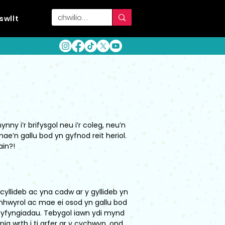
swllt
ny i’r brifysgol neu i’r coleg, neu’n
’n gallu bod yn gyfnod reit heriol.
ain?!
llideb ac yna cadw ar y gyllideb yn
ynhwyrol ac mae ei osod yn gallu bod
 cyfyngiadau. Tebygol iawn ydi mynd
nig wrth i ti arfer ar y cychwyn, ond