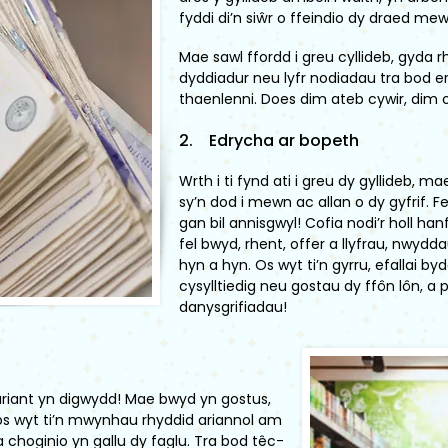
fyddi di’n siŵr o ffeindio dy draed me
Mae sawl ffordd i greu cyllideb, gyda r
dyddiadur neu lyfr nodiadau tra bod e
thaenlenni. Does dim ateb cywir, dim on
2. Edrycha ar bopeth
Wrth i ti fynd ati i greu dy gyllideb, 
sy’n dod i mewn ac allan o dy gyfrif. F
gan bil annisgwyl! Cofia nodi’r holl han
fel bwyd, rhent, offer a llyfrau, nwyd
hyn a hyn. Os wyt ti’n gyrru, efallai by
cysylltiedig neu gostau dy ffôn lôn, 
danysgrifiadau!
riant yn digwydd! Mae bwyd yn gostus,
os wyt ti’n mwynhau rhyddid ariannol am
 choginio yn gallu dy faglu. Tra bod têc-