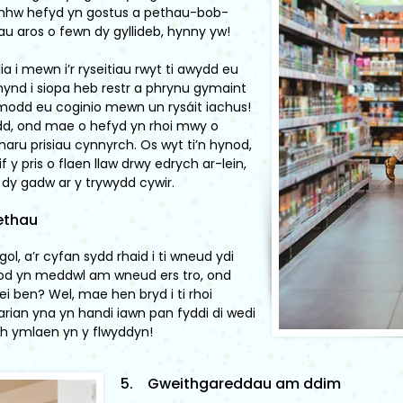
 nhw hefyd yn gostus a pethau-bob-
au aros o fewn dy gyllideb, hynny yw!
 i mewn i’r ryseitiau rwyt ti awydd eu
ynd i siopa heb restr a phrynu gymaint
modd eu coginio mewn un rysáit iachus!
ordd, ond mae o hefyd yn rhoi mwy o
aru prisiau cynnyrch. Os wyt ti’n hynod,
 y pris o flaen llaw drwy edrych ar-lein,
 dy gadw ar y trywydd cywir.
ethau
, a’r cyfan sydd rhaid i ti wneud ydi
i bod yn meddwl am wneud ers tro, ond
i ben? Wel, mae hen bryd i ti rhoi
 arian yna yn handi iawn pan fyddi di wedi
h ymlaen yn y flwyddyn!
5. Gweithgareddau am ddim