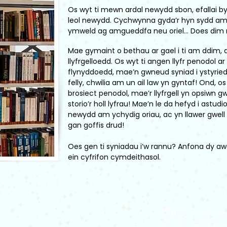
Os wyt ti mewn ardal newydd sbon, efallai byd
leol newydd. Cychwynna gyda’r hyn sydd am d
ymweld ag amgueddfa neu oriel... Does dim rh
Mae gymaint o bethau ar gael i ti am ddim
llyfrgelloedd. Os wyt ti angen llyfr penodol a
flynyddoedd, mae’n gwneud syniad i ystyrie
felly, chwilia am un ail law yn gyntaf! Ond, os
brosiect penodol, mae’r llyfrgell yn opsiwn gw
storio’r holl lyfrau! Mae’n le da hefyd i astu
newydd am ychydig oriau, ac yn llawer gwell ‘
gan goffis drud!
Oes gen ti syniadau i’w rannu? Anfona dy a
ein cyfrifon cymdeithasol.