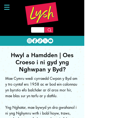
Hwyl a Hamdden | Oes
Croeso i ni gyd yng
Nghwpan y Byd?
Mae Cymru wedi cyrraedd Cwpan y Byd am
y tro cyntaf ers 1958 ac er bod ein calonnau
yn byrstio efo balchder ar ôl aros mor hir,
mae blas sur yn tarfu ar y dathlu.
Yng Nghatar, mae bywyd yn dra gwahanol i
ni yng Nghymru wrth i bobl hoyw, traws,