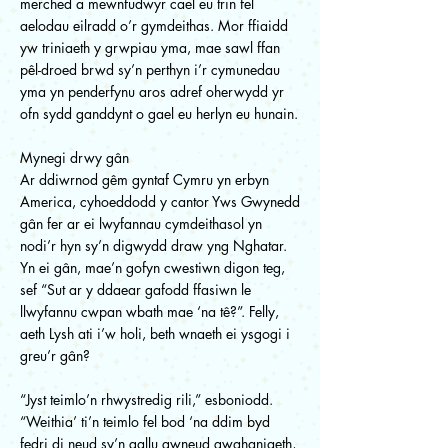
merched a mewnfudwyr cael eu trin fel
aelodau eilradd o’r gymdeithas. Mor ffiaidd
yw triniaeth y grwpiau yma, mae sawl ffan
pêl-droed brwd sy’n perthyn i’r cymunedau
yma yn penderfynu aros adref oherwydd yr
ofn sydd ganddynt o gael eu herlyn eu hunain.
Mynegi drwy gân
Ar ddiwrnod gêm gyntaf Cymru yn erbyn
America, cyhoeddodd y cantor Yws Gwynedd
gân fer ar ei lwyfannau cymdeithasol yn
nodi’r hyn sy’n digwydd draw yng Nghatar.
Yn ei gân, mae’n gofyn cwestiwn digon teg,
sef “Sut ar y ddaear gafodd ffasiwn le
llwyfannu cwpan wbath mae ‘na tê?”. Felly,
aeth Lysh ati i’w holi, beth wnaeth ei ysgogi i
greu’r gân?
“Jyst teimlo’n rhwystredig rili,” esboniodd.
“Weithia’ ti’n teimlo fel bod ‘na ddim byd
fedri di neud sy’n gallu gwneud gwahaniaeth,