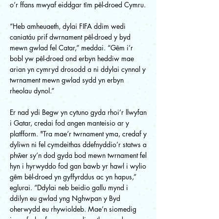
o’r ffans mwyaf eiddgar tîm pêl-droed Cymru.
“Heb amheuaeth, dylai FIFA ddim wedi
caniatáu prif dwrnament pêl-droed y byd
mewn gwlad fel Catar,” meddai. “Gêm i’r
bobl yw pêl-droed ond erbyn heddiw mae
arian yn cymryd drosodd a ni ddylai cynnal y
twrnament mewn gwlad sydd yn erbyn
rheolau dynol.”
Er nad ydi Begw yn cytuno gyda rhoi’r llwyfan
i Gatar, credai fod angen manteisio ar y
platfform. "Tra mae’r twrnament yma, credaf y
dyliwn ni fel cymdeithas ddefnyddio’r statws a
phŵer sy’n dod gyda bod mewn twrnament fel
hyn i hyrwyddo fod gan bawb yr hawl i wylio
gêm bêl-droed yn gyffyrddus ac yn hapus,”
eglurai. “Ddylai neb beidio gallu mynd i
ddilyn eu gwlad yng Nghwpan y Byd
oherwydd eu rhywioldeb. Mae’n siomedig