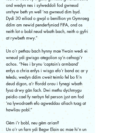
ond wedyn nes i sylweddoli fod gwneud
unrhyw beth yn well ‘na gwneud dim byd.
Dydi 30 eiliad o gwpl o benillion yn Gymraeg
ddim am newid penderfyniad FIFA, ond os
neith lot o bobl neud wbath bach, neith o gyfri
at rywbeth mwy.”
Un o’r pethau bach hynny mae Ywain wedi ei
wneud ydi gwisgo ategolion sy’n cefnogi’r
achos. “Nes i brynu ‘captain’s armband’
enfys a chria enfys i wisgo efo’r band ac ar y
teledu, wedyn ddim cweit teimlo fel bo fi’n
deud digon, a’r ffordd orau i fynegi wbath
fysa drwy gân fach. Dwi methu dychmygu
peidio cael fy nerbyn fel person jyst am fod
‘na lywodraeth efo agweddau afiach tuag at
hawliau pobl.”
Gêm i’r bobl, neu gêm arian?
Un o’r un farn ydi Begw Elain ac mae hi’n un