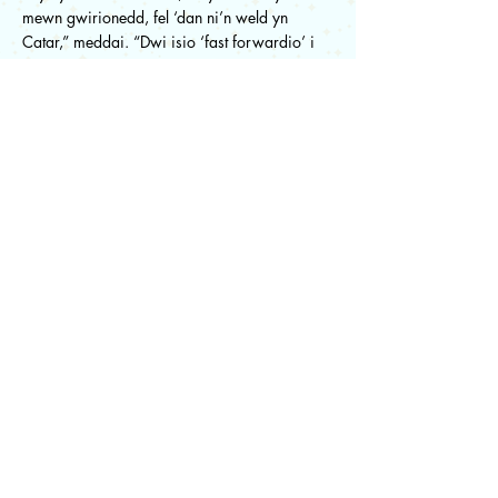
mewn gwirionedd, fel ‘dan ni’n weld yn
Catar,” meddai. “Dwi isio ‘fast forwardio’ i
fyd lle dwyt ti ddim yn gorfod bod ofn bod y
person wyt ti, heb boeni fod ‘na lefydd yn y
byd lle chei di ddim dy dderbyn. Mae ‘na lot
o waith i neud, dim fi fydd ar flaen gad y
frwydr, ond pan mae’r bobl sy’n rhedeg y
gêm dwi’n caru’n gwneud y fath
benderfyniadau, mae o’n ddyletswydd arna i
a pob un cefnogwr pêl-droed i ddod a’n
lleisiau at ein gilydd i floeddio dros yr
anghyfiawnder.”