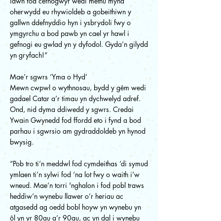
iawn fod cefnogwyr wedi methu mynd
oherwydd eu rhywioldeb a gobeithiwn y
gallwn ddefnyddio hyn i ysbrydoli fwy o
ymgyrchu a bod pawb yn cael yr hawl i
gefnogi eu gwlad yn y dyfodol. Gyda’n gilydd
yn gryfach!”
Mae’r sgwrs ‘Yma o Hyd’
Mewn cwpwl o wythnosau, bydd y gêm wedi
gadael Catar a’r timau yn dychwelyd adref.
Ond, nid dyma ddiwedd y sgwrs. Credai
Ywain Gwynedd fod ffordd eto i fynd a bod
parhau i sgwrsio am gydraddoldeb yn hynod
bwysig.
“Pob tro ti’n meddwl fod cymdeithas ‘di symud
ymlaen ti’n sylwi fod ‘na lot fwy o waith i’w
wneud. Mae’n torri 'nghalon i fod pobl traws
heddiw’n wynebu llawer o’r heriau ac
atgasedd ag oedd bobl hoyw yn wynebu yn
ôl yn yr 80au a’r 90au, ac yn dal i wynebu