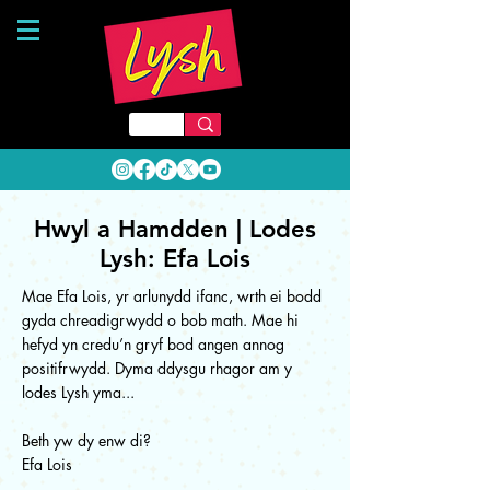
Hwyl a Hamdden | Lodes
Lysh: Efa Lois
Mae Efa Lois, yr arlunydd ifanc, wrth ei bodd
gyda chreadigrwydd o bob math. Mae hi
hefyd yn credu’n gryf bod angen annog
positifrwydd. Dyma ddysgu rhagor am y
lodes Lysh yma...
Beth yw dy enw di?
Efa Lois