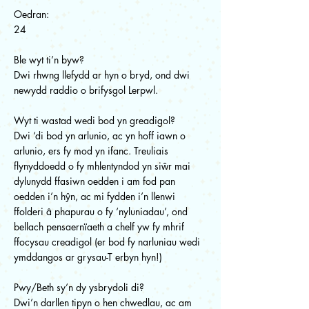
Oedran:
24
Ble wyt ti’n byw?
Dwi rhwng llefydd ar hyn o bryd, ond dwi
newydd raddio o brifysgol Lerpwl.
Wyt ti wastad wedi bod yn greadigol?
Dwi ‘di bod yn arlunio, ac yn hoff iawn o
arlunio, ers fy mod yn ifanc. Treuliais
flynyddoedd o fy mhlentyndod yn siŵr mai
dylunydd ffasiwn oedden i am fod pan
oedden i’n hŷn, ac mi fydden i’n llenwi
ffolderi â phapurau o fy ‘nyluniadau’, ond
bellach pensaernïaeth a chelf yw fy mhrif
ffocysau creadigol (er bod fy narluniau wedi
ymddangos ar grysau-T erbyn hyn!)
Pwy/Beth sy’n dy ysbrydoli di?
Dwi’n darllen tipyn o hen chwedlau, ac am