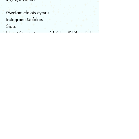
Gwefan: efalois.cymru
Instagram: @efalois
Siop:
https://www.etsy.com/uk/shop/Rhithganfyd
diad
Trydar: @efalois