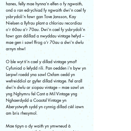
hanes, felly mae hynna’n elfen o fy ngwaith,
ond o ran edrychiad fy ngwaith dwi’n cael fy
ysbrydoli’n fawr gan Tove Jansson, Kay
Nielsen a llyfrau plant a chloriau recordiau
o’r 60au a’r 70au. Dwi’n cael fy ysbrydoli’n
fawr gan ddillad a nwyddau vintage hefyd –
mae gen i sawl ffrog o’r 70au a dwi’n dwlu
arnyn nhw!
O ble wyt ti’n cael y dillad vintage yma?
Cyfuniad o lefydd rili. Pan oedden i’n byw yn
Lerpwl roedd yna sawl Oxfam oedd yn
wefreiddiol ar gyfer dillad vintage. Fel arall
dwi’n dwlu ar siopau vintage – mae sawl un
yng Nghymru fel Cant a Mil Vintage yng
Nghaerdydd a Coastal Vintage yn
Aberystwyth sydd yn cynnig dillad cŵl iawn
am bris rhesymol.
Mae tipyn o dy waith yn ymwneud â