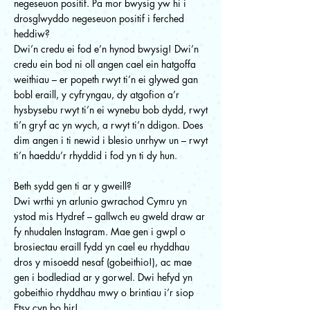
negeseuon positif. Pa mor bwysig yw hi i
drosglwyddo negeseuon positif i ferched
heddiw?
Dwi’n credu ei fod e’n hynod bwysig! Dwi’n
credu ein bod ni oll angen cael ein hatgoffa
weithiau – er popeth rwyt ti’n ei glywed gan
bobl eraill, y cyfryngau, dy atgofion a’r
hysbysebu rwyt ti’n ei wynebu bob dydd, rwyt
ti’n gryf ac yn wych, a rwyt ti’n ddigon. Does
dim angen i ti newid i blesio unrhyw un – rwyt
ti’n haeddu’r rhyddid i fod yn ti dy hun.
Beth sydd gen ti ar y gweill?
Dwi wrthi yn arlunio gwrachod Cymru yn
ystod mis Hydref – gallwch eu gweld draw ar
fy nhudalen Instagram. Mae gen i gwpl o
brosiectau eraill fydd yn cael eu rhyddhau
dros y misoedd nesaf (gobeithio!), ac mae
gen i bodlediad ar y gorwel. Dwi hefyd yn
gobeithio rhyddhau mwy o brintiau i’r siop
Etsy cyn bo hir!