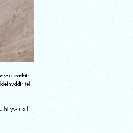
cross cadair
defnyddir fel
 hi yw'r ail