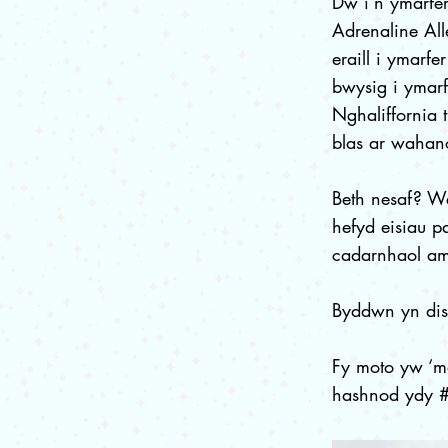
Dw i’n ymarfe
Adrenaline All
eraill i ymarf
bwysig i ymarf
Nghaliffornia 
blas ar wahano
Beth nesaf? W
hefyd eisiau 
cadarnhaol am
Byddwn yn disg
Fy moto yw ‘ma
hashnod ydy #pu