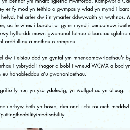
r yn bennaf ym mharc sglefrio Hwlffordd, Rampworld Ca
ey er fy mod yn teithio o gwmpas y wlad yn mynd i barci
er hefyd. Fel arfer dw i’n ymarfer ddwywaith yr wythnos.
er, ac fe wnes i baratoi ar gyfer mynd i bencampwriaeth
trwy hyfforddi mewn gwahanol fathau o barciau sglefrio
l arddulliau a mathau o rampiau.
el dw i eisiau dod yn gyntaf ym mhencampwriaethau'r by
parhau i ysbrydoli rhagor o bobl i wneud WCMX a bod y
 eu hanableddau a'u gwahaniaethau.
rifio fy hun yn ysbrydoledig, yn wallgof ac yn alluog.
e unrhyw beth yn bosib, dim ond i chi roi eich meddwl a
ttingtheabilityintodisability