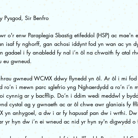
y Pysgod, Sir Benfro
wr o'r enw Paraplegia Sbastig etifeddol (HSP) ac mae'n ef
n isaf fy nghorff, gan achosi iddynt fod yn wan ac yn 
 gadael i fy anabledd fy nal i’n ôl na chwaith fy atal 
au eu gwneud.
chrau gwneud WCMX ddwy flynedd yn ôl. Ar ôl i mi fod 
d ro’n i mewn parc sglefrio yng Nghaerdydd a ro’n i’n m
oi cynnig ar y bacfflip. Do’n i ddim wedi meddwl y bydd
nd cystal ag y gwnaeth ac ar ôl chwe awr glaniais fy ff
n anhygoel, a dw i ar fy hapusaf pan dw i wrthi. Dw i
ar yr hyn dw i’n ei wneud ac nid yr hyn sy'n digwydd o