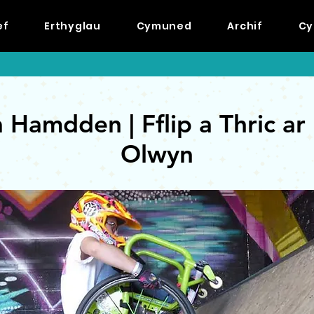
ef
Erthyglau
Cymuned
Archif
Cy
 Hamdden | Fflip a Thric ar
Olwyn