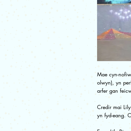
Mae cyn-nofiw
olwyn), yn per
arfer gan feic
Credir mai Lil
yn fyd-eang. O