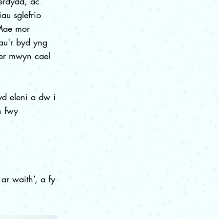
erdydd, ac
au sglefrio
 Mae mor
au'r byd yng
 er mwyn cael
d eleni a dw i
n fwy
r waith’, a fy