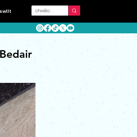
swllt
 Bedair