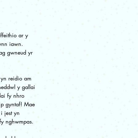
feithio ar y
dynn iawn.
rhag gwneud yr
yn reidio am
eddwl y gallai
ai fy nhro
lip gyntaf! Mae
 jest yn
 fy nghwmpas.