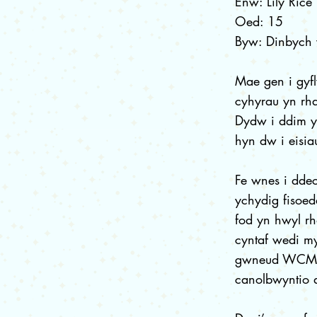
Enw: Lily Rice
Oed: 15
Byw: Dinbych 
Mae gen i gyfl
cyhyrau yn rha
Dydw i ddim yn
hyn dw i eisi
Fe wnes i dde
ychydig fisoed
fod yn hwyl rh
cyntaf wedi my
gwneud WCMX y
canolbwyntio 