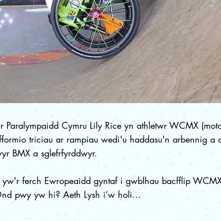
r Paralympaidd Cymru Lily Rice yn athletwr WCMX (moto
fformio triciau ar rampiau wedi'u haddasu'n arbennig a d
wyr BMX a sglefrfyrddwyr.
y yw'r ferch Ewropeaidd gyntaf i gwblhau bacfflip WCMX,
nd pwy yw hi? Aeth Lysh i’w holi...