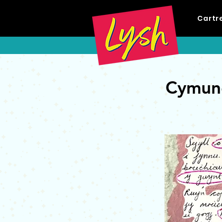
Cartr
Cymun