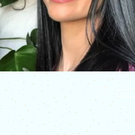
Cefnogir
Lywodraet