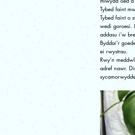
mlwydd oed a 
Tybed faint mw
Tybed faint o
wedi goroesi.
addasu i’w bre
Byddai’r goed
ei rwystrau.
Rwy’n meddwl 
adref nawr. D
sycamorwydde