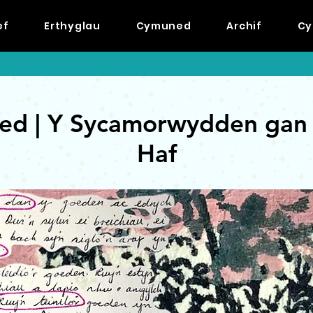
ef
Erthyglau
Cymuned
Archif
Cy
ed | Y Sycamorwydden gan
Haf