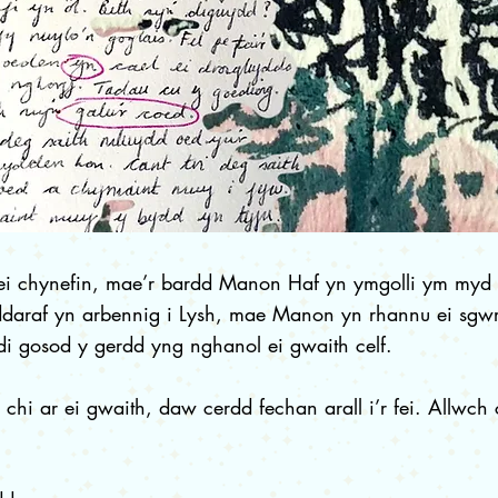
ei chynefin, mae’r bardd Manon Haf yn ymgolli ym myd n
daraf yn arbennig i Lysh, mae Manon yn rhannu ei sgw
i gosod y gerdd yng nghanol ei gwaith celf.
hi ar ei gwaith, daw cerdd fechan arall i’r fei. Allwch 