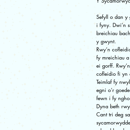
Y Sycamorwy
Sefyll o dan 
i fyny. Dwi’n s
breichiau bach
y gwynt.
Rwy’n cofleidi
fy mreichiau 
ei gorff. Rwy’
cofleidio fi yn
Teimlaf fy nwyl
egni o’r goede
fewn i fy ngho
Dyna beth rwy
Cant tri deg s
sycamorwydden