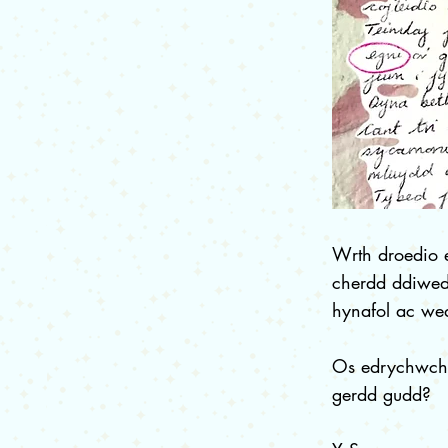
Wrth droedio 
cherdd ddiwed
hynafol ac wed
Os edrychwch c
gerdd gudd?