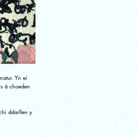
atur. Yn ei
rs â choeden
chi ddarllen y