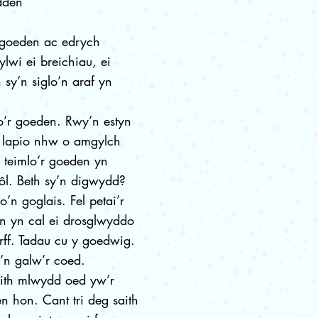
dden
y goeden ac edrych
ylwi ei breichiau, ei
 sy’n siglo’n araf yn
o’r goeden. Rwy’n estyn
a lapio nhw o amgylch
n teimlo’r goeden yn
 ôl. Beth sy’n digwydd?
o’n goglais. Fel petai’r
n yn cal ei drosglwyddo
rff. Tadau cu y goedwig.
’n galw’r coed.
aith mlwydd oed yw’r
 hon. Cant tri deg saith