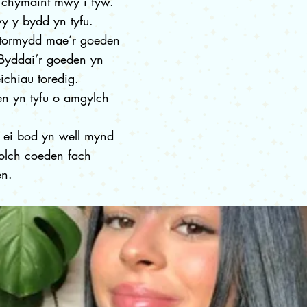
chymaint mwy i fyw.
y y bydd yn tyfu.
 stormydd mae’r goeden
 Byddai’r goeden yn
ichiau toredig.
en yn tyfu o amgylch
ei bod yn well mynd
iolch coeden fach
n.