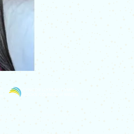
 Lysh gyda chymorth ariannol oddi wrth
h y Cynulliad a Chyngor Llyfrau Cymru.