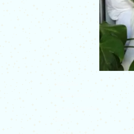
Hysbysebu
Polisi preifatrwydd
Telerau ac amodau
Rhoddi
Llinellau Cymorth