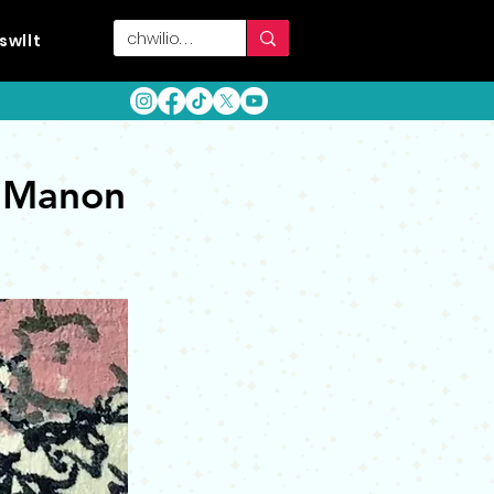
swllt
 Manon