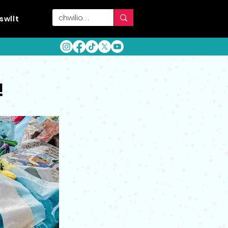
swllt
!