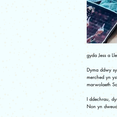
gyda Jess a Ll
Dyma ddwy syd
merched yn ys
marwolaeth Sa
I ddechrau, dy
Non yn dweud