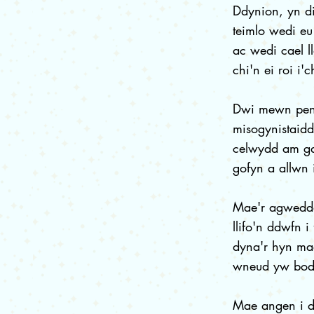
Ddynion, yn d
teimlo wedi eu
ac wedi cael l
chi'n ei roi i'
Dwi mewn penb
misogynistaid
celwydd am gae
gofyn a allwn
Mae'r agwedda
llifo'n ddwfn 
dyna'r hyn ma
wneud yw bod 
Mae angen i d