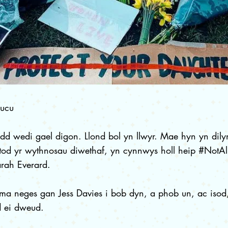
eucu
d wedi gael digon. Llond bol yn llwyr. Mae hyn yn dily
tod yr wythnosau diwethaf, yn cynnwys holl heip #NotAl
rah Everard.
ma neges gan Jess Davies i bob dyn, a phob un, ac isod
 ei dweud.