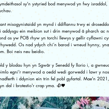
mdeithasol sy'n ystyried bod menywod yn fwy israddol, 
ychau.
ant misogynistaidd yn mynd i ddiflannu trwy ei droseddol
i addysgu ein meibion sut i drin menywod â pharch ac ni
ond os yw POB rhyw yn torchi llewys y gellir cyflawni cy
n rhywedd. Os nad ydych chi’n barod i wneud hynny, yna 
em. Boi neis neu beidio.
d y blodau hyn yn Sgwâr y Senedd fy llorio i, a gwneud
eimlo egni'r menywod a oedd wedi gorwedd i lawr y nos
adferth i ddynion ein trin fel pobl gyfartal. Mae'n 2021,
yn dal i brotestio'r crap yma. 🥀🖤