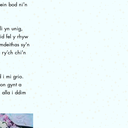
ein bod ni'n
i yn unig,
d fel y rhyw
mdeithas sy'n
ry’ch chi'n
 i mi grio.
on gynt a
 alla i ddim