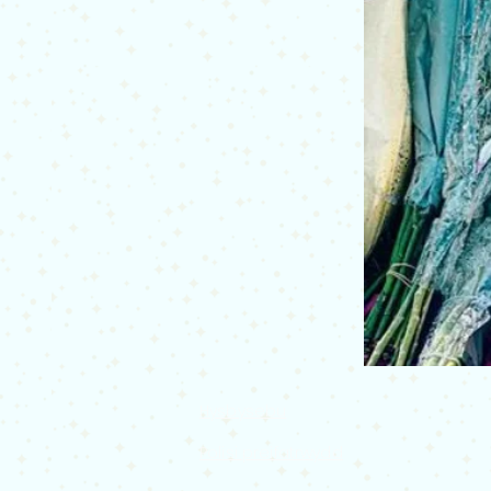
Hysbysebu
Polisi preifatrwydd