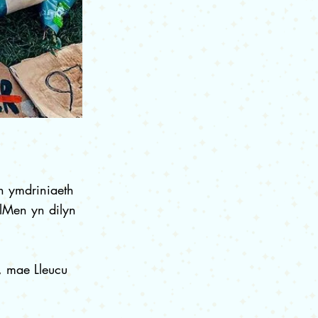
n ymdriniaeth
lMen yn dilyn
, mae Lleucu