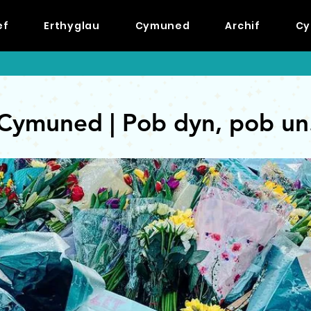
ef
Erthyglau
Cymuned
Archif
Cy
Cymuned | Pob dyn, pob un