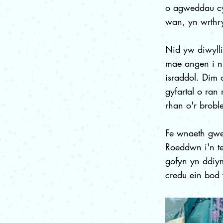
o agweddau cy
wan, yn wrthr
Nid yw diwylli
mae angen i n
israddol. Dim 
gyfartal o ra
rhan o'r brobl
Fe wnaeth gwel
Roeddwn i'n t
gofyn yn ddiym
credu ein bod 