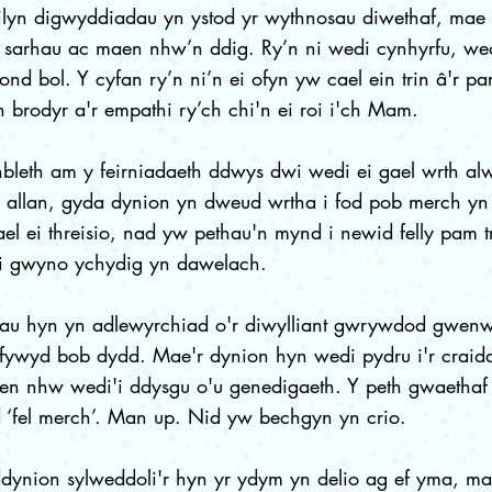
ilyn digwyddiadau yn ystod yr wythnosau diwethaf, ma
 sarhau ac maen nhw’n ddig. Ry’n ni wedi cynhyrfu, wed
lond bol. Y cyfan ry’n ni’n ei ofyn yw cael ein trin â'r p
ch brodyr a'r empathi ry’ch chi'n ei roi i'ch Mam.
leth am y feirniadaeth ddwys dwi wedi ei gael wrth a
d allan, gyda dynion yn dweud wrtha i fod pob merch y
l ei threisio, nad yw pethau'n mynd i newid felly pam tr
 i gwyno ychydig yn dawelach.
u hyn yn adlewyrchiad o'r diwylliant gwrywdod gwenw
i fywyd bob dydd. Mae'r dynion hyn wedi pydru i'r crai
en nhw wedi'i ddysgu o'u genedigaeth. Y peth gwaethaf 
‘fel merch’. Man up. Nid yw bechgyn yn crio.
dynion sylweddoli'r hyn yr ydym yn delio ag ef yma, ma