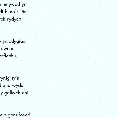
e menywod yn
i blino'n lân
arch rydych
lw ymddygiad
n dweud
afferthu,
ynig sy'n
dd oherwydd
y gallwch chi
e'n ganrifoedd