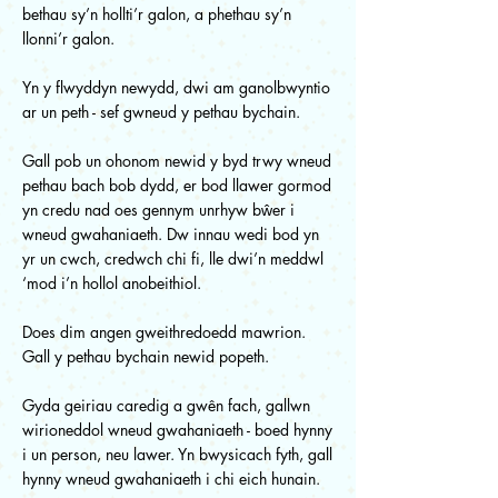
bethau sy’n hollti’r galon, a phethau sy’n
llonni’r galon.
Yn y flwyddyn newydd, dwi am ganolbwyntio
ar un peth - sef gwneud y pethau bychain.
Gall pob un ohonom newid y byd trwy wneud
pethau bach bob dydd, er bod llawer gormod
yn credu nad oes gennym unrhyw bŵer i
wneud gwahaniaeth. Dw innau wedi bod yn
yr un cwch, credwch chi fi, lle dwi’n meddwl
‘mod i’n hollol anobeithiol.
Does dim angen gweithredoedd mawrion.
Gall y pethau bychain newid popeth.
Gyda geiriau caredig a gwên fach, gallwn
wirioneddol wneud gwahaniaeth - boed hynny
i un person, neu lawer. Yn bwysicach fyth, gall
hynny wneud gwahaniaeth i chi eich hunain.