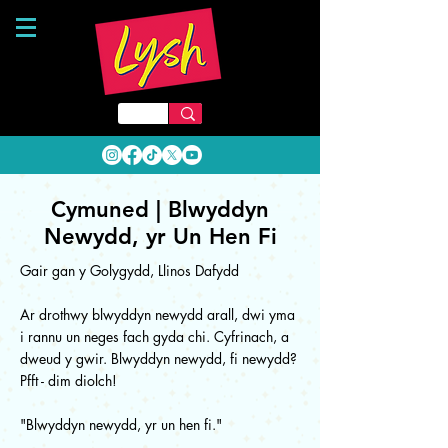
Cymuned | Blwyddyn
Newydd, yr Un Hen Fi
Gair gan y Golygydd, Llinos Dafydd
Ar drothwy blwyddyn newydd arall, dwi yma
i rannu un neges fach gyda chi. Cyfrinach, a
dweud y gwir. Blwyddyn newydd, fi newydd?
Pfft - dim diolch!
"Blwyddyn newydd, yr un hen fi."