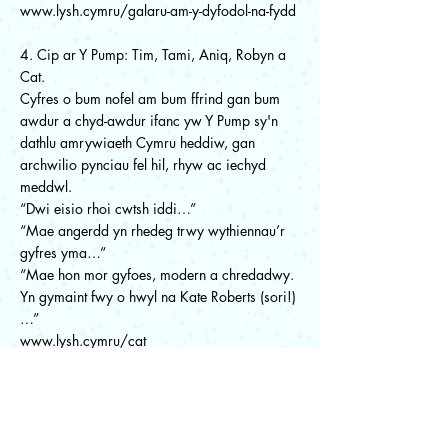
www.lysh.cymru/galaru-am-y-dyfodol-na-fydd
4. Cip ar Y Pump: Tim, Tami, Aniq, Robyn a
Cat.
Cyfres o bum nofel am bum ffrind gan bum
awdur a chyd-awdur ifanc yw Y Pump sy'n
dathlu amrywiaeth Cymru heddiw, gan
archwilio pynciau fel hil, rhyw ac iechyd
meddwl.
“Dwi eisio rhoi cwtsh iddi…”
“Mae angerdd yn rhedeg trwy wythiennau’r
gyfres yma…”
“Mae hon mor gyfoes, modern a chredadwy.
Yn gymaint fwy o hwyl na Kate Roberts (sori!)
…”
www.lysh.cymru/cat
www.lysh.cymru/robyn
www.lysh.cymru/tami
www.lysh.cymru/adolygiad-tim-y-pump
www.lysh.cymru/sgwrs-am-aniq