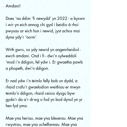
Amdani!
Does ‘na ddim ‘fi newydd’ yn 2022 - a byswn
i wir yn eich annog chi gyd i beidio â rhoi
pwysau ar eich hun i newid, jyst achos mai
dyna ydy’r ‘norm’.
Wrth gwrs, os ydy newid yn angenrheidiol -
ewch amdani. Ond i fi - dwi’n sylweddoli
‘mod i’n ddigon, fel ydw i. Er gwaetha pawb
a phopeth, dwi’n ddigon.
Er nad ydw i’n teimlo felly bob un dydd, a
rhaid crafu’r gwaelodion weithiau er mwyn
teimlo’n ddigon, rhaid ceisio dysgu byw
gyda’r da a’r drwg o fod yn bod dynol yn yr
hen fyd yma.
Mae yna heriau, mae yna bleserau. Mae yna
rwystrau, mae yna uchelfannau. Mae yna