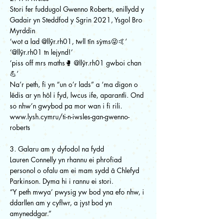
Stori fer fuddugol Gwenno Roberts, enillydd y
Gadair yn Steddfod y Sgrin 2021, Ysgol Bro
Myrddin
‘wot a lad @llŷr.rh01, twll tȋn sỳms😜🤙’
‘@llŷr.rh01 tn lejynd!’
‘piss off mrs maths🥊 @llŷr.rh01 gwboi chan
💪’
Na’r peth, fi yn “un o’r lads” a ‘ma digon o
lêdis ar yn hôl i fyd, lwcus ife, aparantli. Ond
so nhw’n gwybod pa mor wan i fi rili.
www.lysh.cymru/ti-n-iwsles-gan-gwenno-
roberts
3. Galaru am y dyfodol na fydd
Lauren Connelly yn rhannu ei phrofiad
personol o ofalu am ei mam sydd â Chlefyd
Parkinson. Dyma hi i rannu ei stori.
“Y peth mwya’ pwysig yw bod yna efo nhw, i
ddarllen am y cyflwr, a jyst bod yn
amyneddgar.”