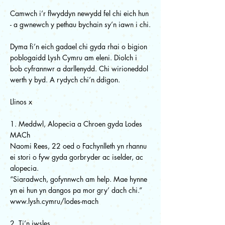
Camwch i’r flwyddyn newydd fel chi eich hun
- a gwnewch y pethau bychain sy’n iawn i chi.
Dyma fi’n eich gadael chi gyda rhai o bigion
poblogaidd Lysh Cymru am eleni. Diolch i
bob cyfrannwr a darllenydd. Chi wirioneddol
werth y byd. A rydych chi’n ddigon.
Llinos x
1. Meddwl, Alopecia a Chroen gyda Lodes
MACh
Naomi Rees, 22 oed o Fachynlleth yn rhannu
ei stori o fyw gyda gorbryder ac iselder, ac
alopecia.
“Siaradwch, gofynnwch am help. Mae hynne
yn ei hun yn dangos pa mor gry’ dach chi.”
www.lysh.cymru/lodes-mach
2. Ti’n iwsles